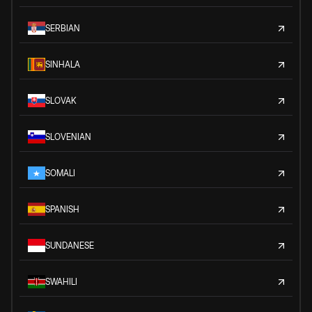
SERBIAN
SINHALA
SLOVAK
SLOVENIAN
SOMALI
SPANISH
SUNDANESE
SWAHILI