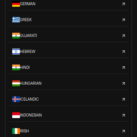
GERMAN
GREEK
GUJARATI
HEBREW
HINDI
HUNGARIAN
ICELANDIC
INDONESIAN
IRISH