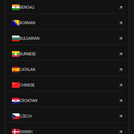
BENGALI
BOSNIAN
BULGARIAN
BURMESE
CATALAN
CHINESE
CROATIAN
CZECH
DANISH