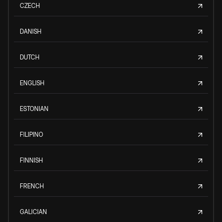
CZECH
DANISH
DUTCH
ENGLISH
ESTONIAN
FILIPINO
FINNISH
FRENCH
GALICIAN