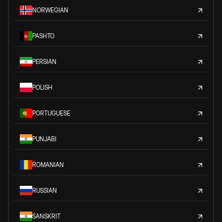
NORWEGIAN
PASHTO
PERSIAN
POLISH
PORTUGUESE
PUNJABI
ROMANIAN
RUSSIAN
SANSKRIT