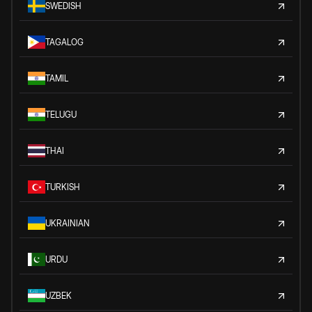
SWEDISH
TAGALOG
TAMIL
TELUGU
THAI
TURKISH
UKRAINIAN
URDU
UZBEK