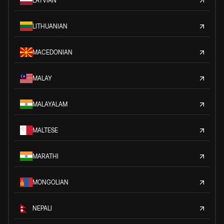
LATVIAN
LITHUANIAN
MACEDONIAN
MALAY
MALAYALAM
MALTESE
MARATHI
MONGOLIAN
NEPALI