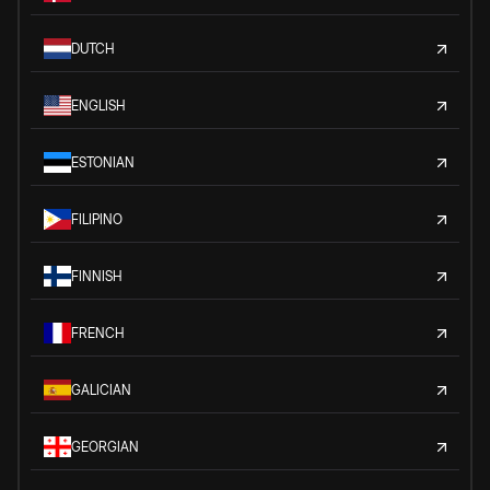
DUTCH
ENGLISH
ESTONIAN
FILIPINO
FINNISH
FRENCH
GALICIAN
GEORGIAN