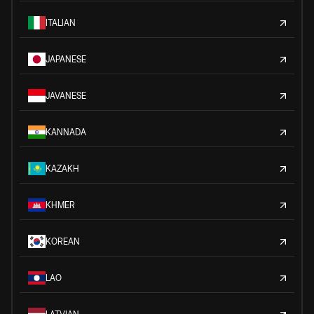
ITALIAN
JAPANESE
JAVANESE
KANNADA
KAZAKH
KHMER
KOREAN
LAO