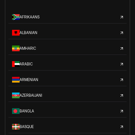
AFRIKAANS
ALBANIAN
AMHARIC
ARABIC
ARMENIAN
AZERBAIJANI
BANGLA
BASQUE