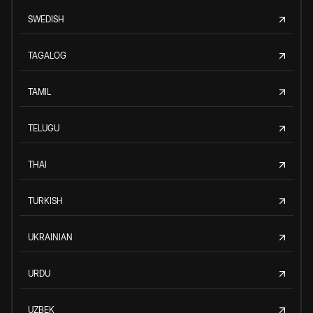
SWEDISH
TAGALOG
TAMIL
TELUGU
THAI
TURKISH
UKRAINIAN
URDU
UZBEK