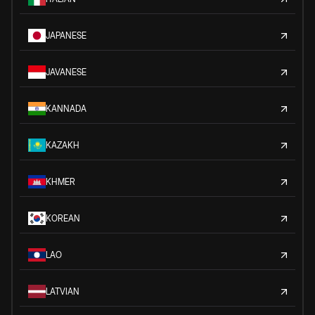
JAPANESE
JAVANESE
KANNADA
KAZAKH
KHMER
KOREAN
LAO
LATVIAN