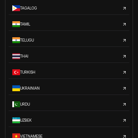
TAGALOG
TAMIL
TELUGU
THAI
TURKISH
UKRAINIAN
URDU
UZBEK
VIETNAMESE