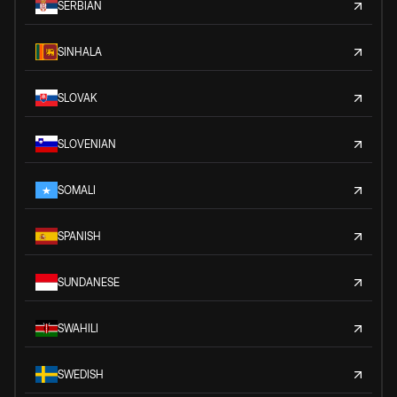
SERBIAN
SINHALA
SLOVAK
SLOVENIAN
SOMALI
SPANISH
SUNDANESE
SWAHILI
SWEDISH