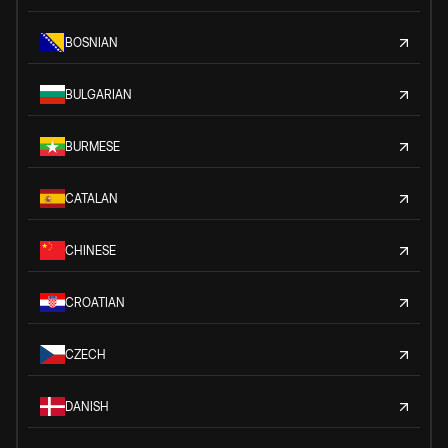
BOSNIAN
BULGARIAN
BURMESE
CATALAN
CHINESE
CROATIAN
CZECH
DANISH