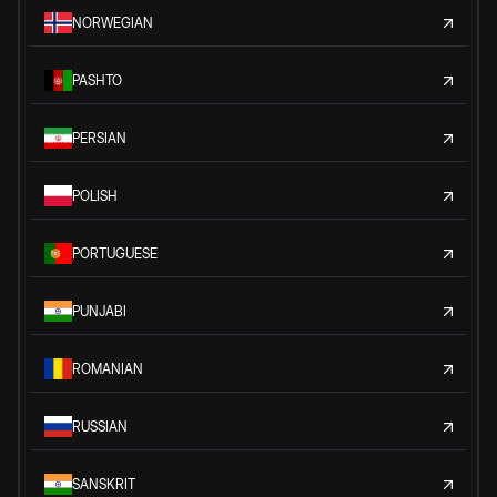
NORWEGIAN
PASHTO
PERSIAN
POLISH
PORTUGUESE
PUNJABI
ROMANIAN
RUSSIAN
SANSKRIT