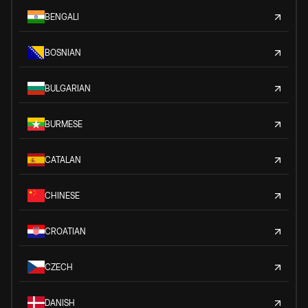
BENGALI
BOSNIAN
BULGARIAN
BURMESE
CATALAN
CHINESE
CROATIAN
CZECH
DANISH