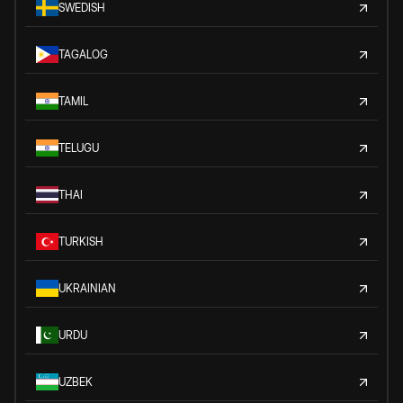
SWEDISH
TAGALOG
TAMIL
TELUGU
THAI
TURKISH
UKRAINIAN
URDU
UZBEK