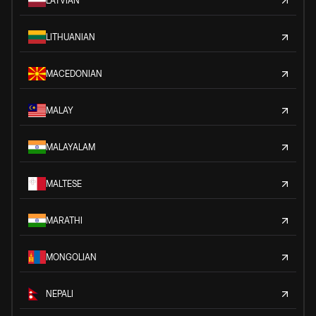
LATVIAN
LITHUANIAN
MACEDONIAN
MALAY
MALAYALAM
MALTESE
MARATHI
MONGOLIAN
NEPALI