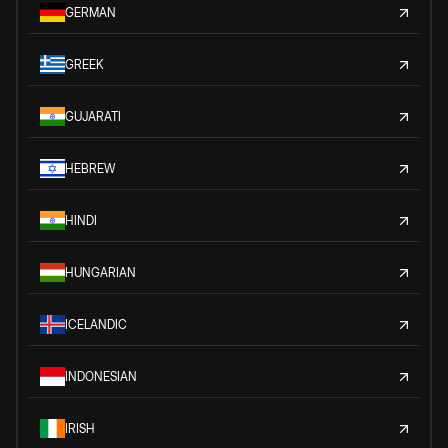
GERMAN
GREEK
GUJARATI
HEBREW
HINDI
HUNGARIAN
ICELANDIC
INDONESIAN
IRISH