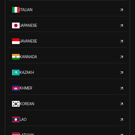
ITALIAN
JAPANESE
JAVANESE
KANNADA
KAZAKH
KHMER
KOREAN
LAO