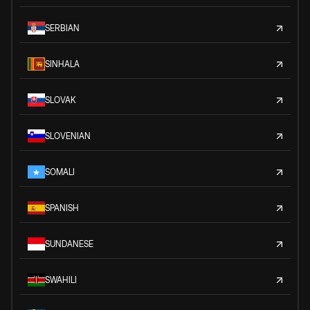
SERBIAN
SINHALA
SLOVAK
SLOVENIAN
SOMALI
SPANISH
SUNDANESE
SWAHILI