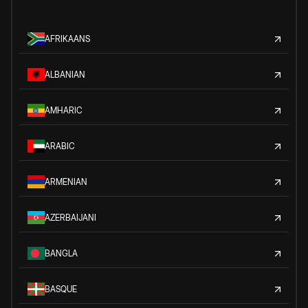
AFRIKAANS
ALBANIAN
AMHARIC
ARABIC
ARMENIAN
AZERBAIJANI
BANGLA
BASQUE