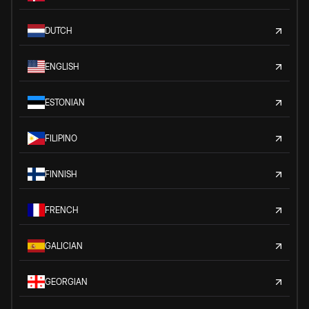
DUTCH
ENGLISH
ESTONIAN
FILIPINO
FINNISH
FRENCH
GALICIAN
GEORGIAN