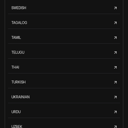
SWEDISH
TAGALOG
TAMIL
TELUGU
THAI
TURKISH
UKRAINIAN
URDU
UZBEK