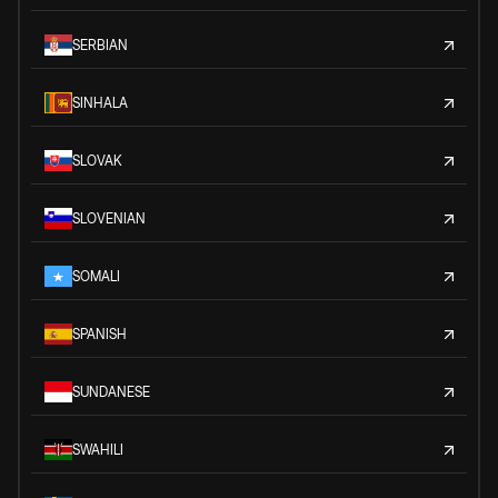
SERBIAN
SINHALA
SLOVAK
SLOVENIAN
SOMALI
SPANISH
SUNDANESE
SWAHILI