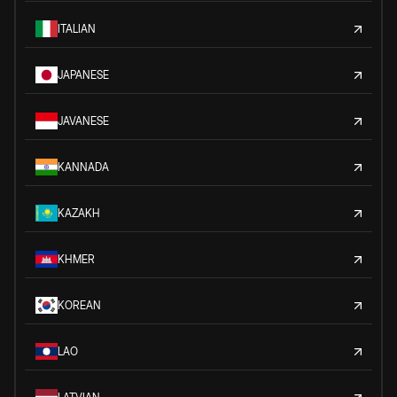
ITALIAN
JAPANESE
JAVANESE
KANNADA
KAZAKH
KHMER
KOREAN
LAO