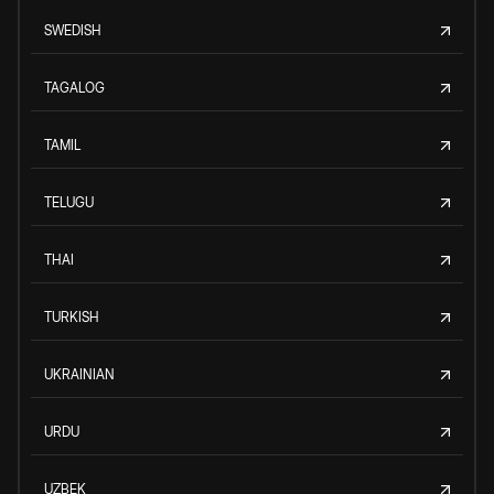
SWEDISH
TAGALOG
TAMIL
TELUGU
THAI
TURKISH
UKRAINIAN
URDU
UZBEK