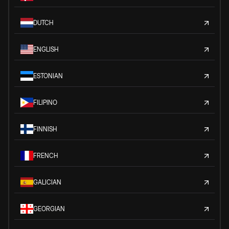
DUTCH
ENGLISH
ESTONIAN
FILIPINO
FINNISH
FRENCH
GALICIAN
GEORGIAN