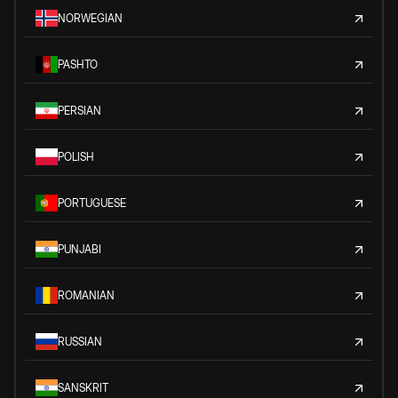
NORWEGIAN
PASHTO
PERSIAN
POLISH
PORTUGUESE
PUNJABI
ROMANIAN
RUSSIAN
SANSKRIT