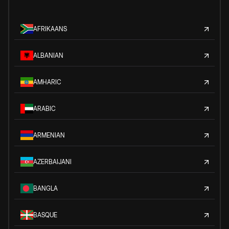
AFRIKAANS
ALBANIAN
AMHARIC
ARABIC
ARMENIAN
AZERBAIJANI
BANGLA
BASQUE