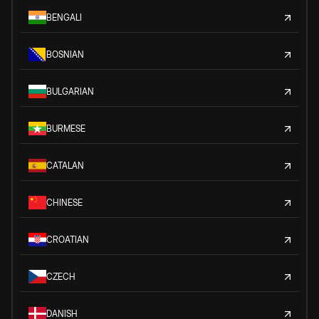
BENGALI
BOSNIAN
BULGARIAN
BURMESE
CATALAN
CHINESE
CROATIAN
CZECH
DANISH