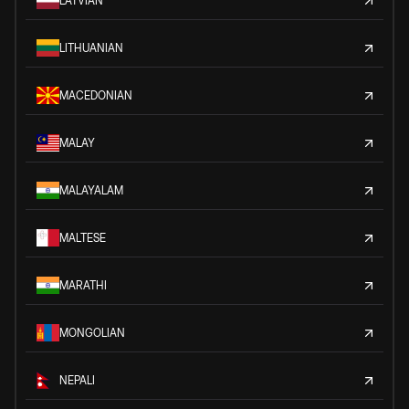
LATVIAN
LITHUANIAN
MACEDONIAN
MALAY
MALAYALAM
MALTESE
MARATHI
MONGOLIAN
NEPALI