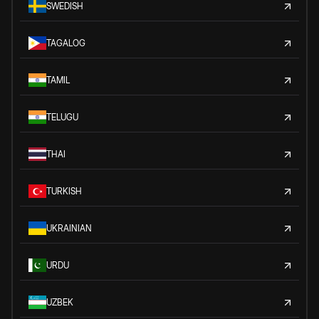
SWEDISH
TAGALOG
TAMIL
TELUGU
THAI
TURKISH
UKRAINIAN
URDU
UZBEK