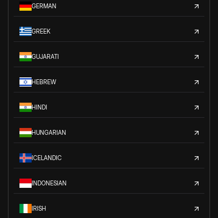
GERMAN
GREEK
GUJARATI
HEBREW
HINDI
HUNGARIAN
ICELANDIC
INDONESIAN
IRISH