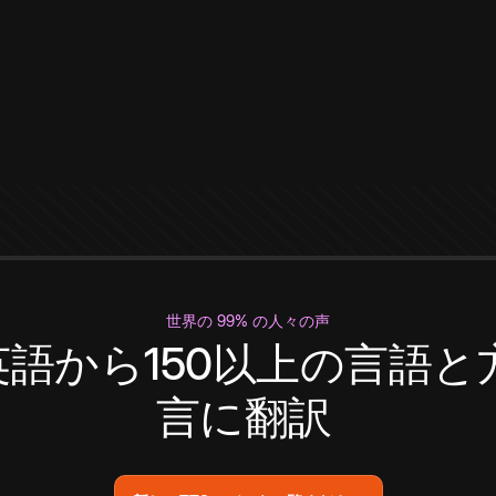
世界の 99% の人々の声
英語から150以上の言語と
言に翻訳