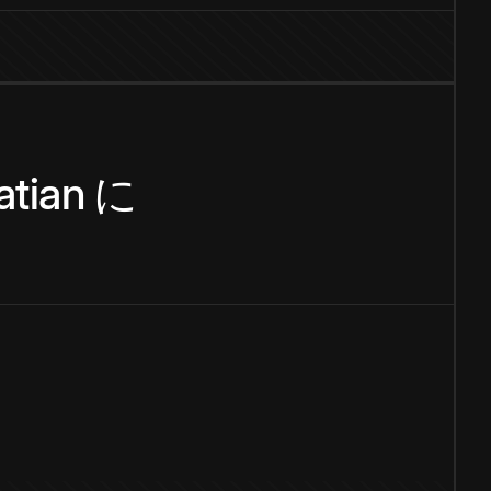
atian
に