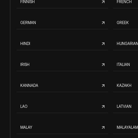
FINNISH
FRENCH
GERMAN
GREEK
HINDI
HUNGARIA
IRISH
ITALIAN
KANNADA
KAZAKH
LAO
LATVIAN
MALAY
MALAYALA