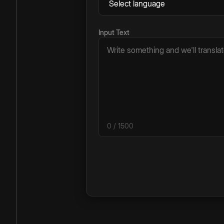
Input Text
0
/ 1500