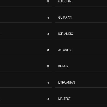
GALICIAN
GUJARATI
N
ICELANDIC
JAPANESE
KHMER
LITHUANIAN
M
MALTESE