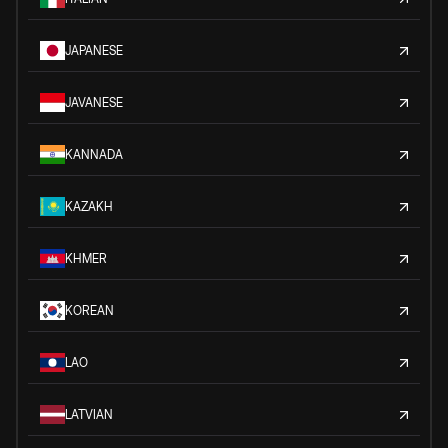
JAPANESE
JAVANESE
KANNADA
KAZAKH
KHMER
KOREAN
LAO
LATVIAN