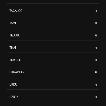
TAGALOG
TAMIL
TELUGU
THAI
TURKISH
UKRAINIAN
URDU
UZBEK