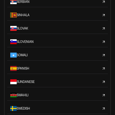
SERBIAN
SINHALA
SLOVAK
SLOVENIAN
SOMALI
SPANISH
SUNDANESE
SWAHILI
SWEDISH