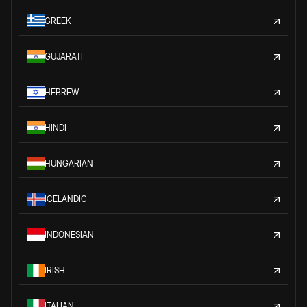
GREEK
GUJARATI
HEBREW
HINDI
HUNGARIAN
ICELANDIC
INDONESIAN
IRISH
ITALIAN