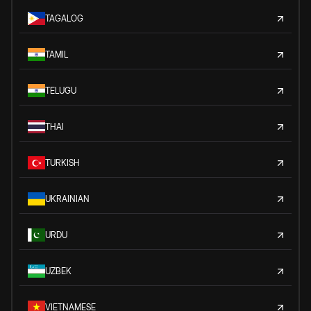
TAGALOG
TAMIL
TELUGU
THAI
TURKISH
UKRAINIAN
URDU
UZBEK
VIETNAMESE