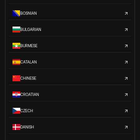
BOSNIAN
BULGARIAN
BURMESE
CATALAN
CHINESE
CROATIAN
CZECH
DANISH