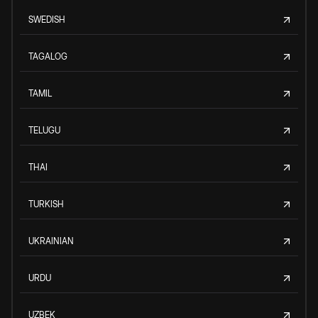
SWEDISH
TAGALOG
TAMIL
TELUGU
THAI
TURKISH
UKRAINIAN
URDU
UZBEK