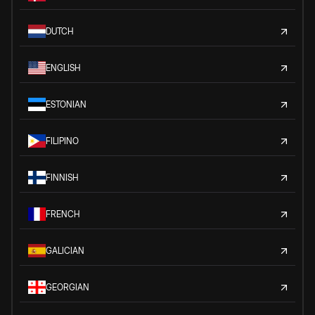
DUTCH
ENGLISH
ESTONIAN
FILIPINO
FINNISH
FRENCH
GALICIAN
GEORGIAN