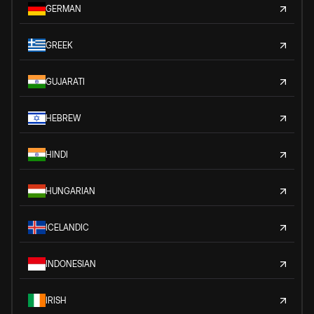
GERMAN
GREEK
GUJARATI
HEBREW
HINDI
HUNGARIAN
ICELANDIC
INDONESIAN
IRISH