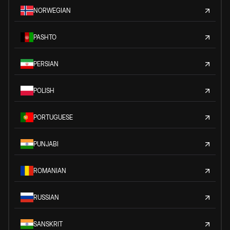
NORWEGIAN
PASHTO
PERSIAN
POLISH
PORTUGUESE
PUNJABI
ROMANIAN
RUSSIAN
SANSKRIT