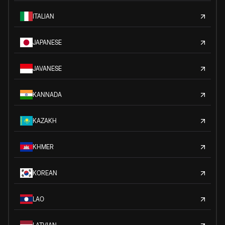
ITALIAN
JAPANESE
JAVANESE
KANNADA
KAZAKH
KHMER
KOREAN
LAO