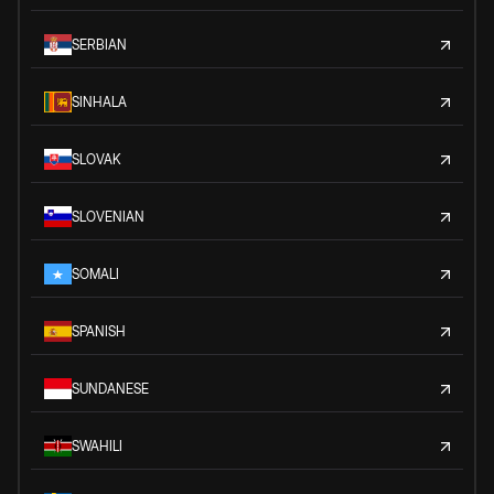
SERBIAN
SINHALA
SLOVAK
SLOVENIAN
SOMALI
SPANISH
SUNDANESE
SWAHILI