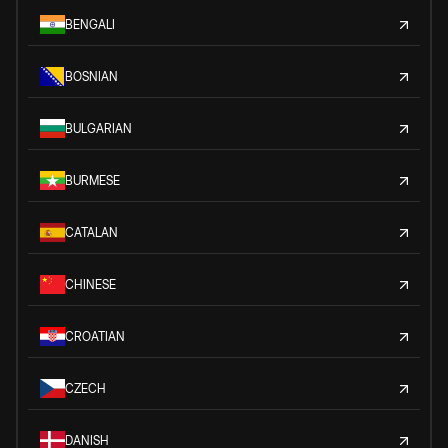
BENGALI
BOSNIAN
BULGARIAN
BURMESE
CATALAN
CHINESE
CROATIAN
CZECH
DANISH