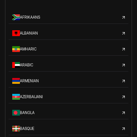
AFRIKAANS
ALBANIAN
AMHARIC
ARABIC
ARMENIAN
AZERBAIJANI
BANGLA
BASQUE