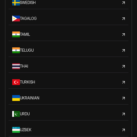
SWEDISH
TAGALOG
TAMIL
TELUGU
THAI
TURKISH
UKRAINIAN
URDU
UZBEK