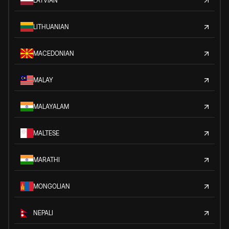
LATVIAN
LITHUANIAN
MACEDONIAN
MALAY
MALAYALAM
MALTESE
MARATHI
MONGOLIAN
NEPALI