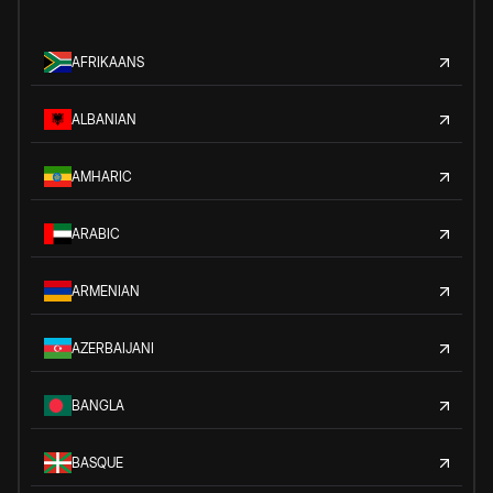
AFRIKAANS
ALBANIAN
AMHARIC
ARABIC
ARMENIAN
AZERBAIJANI
BANGLA
BASQUE