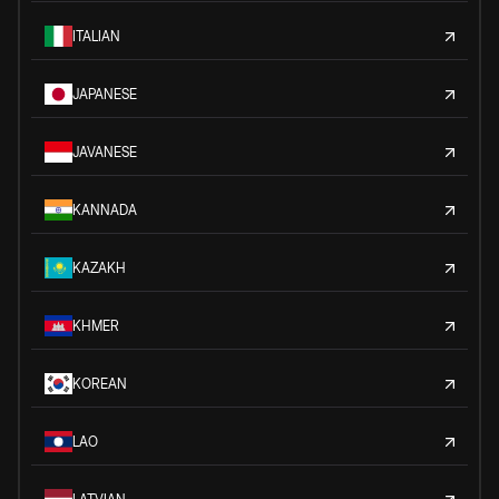
ITALIAN
JAPANESE
JAVANESE
KANNADA
KAZAKH
KHMER
KOREAN
LAO