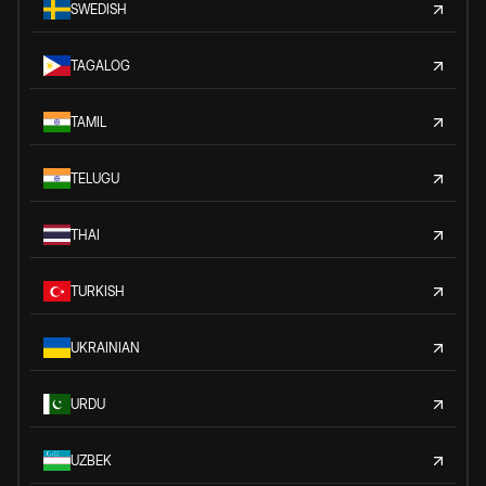
SWEDISH
TAGALOG
TAMIL
TELUGU
THAI
TURKISH
UKRAINIAN
URDU
UZBEK