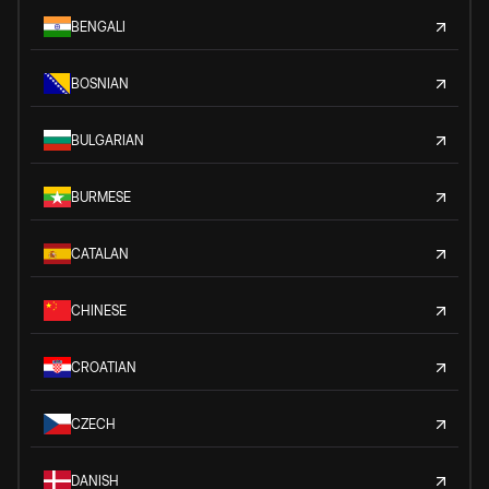
BENGALI
BOSNIAN
BULGARIAN
BURMESE
CATALAN
CHINESE
CROATIAN
CZECH
DANISH