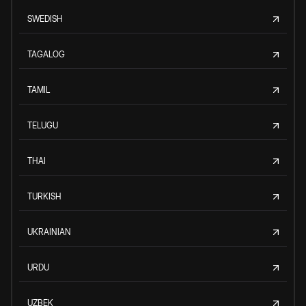
SWEDISH
TAGALOG
TAMIL
TELUGU
THAI
TURKISH
UKRAINIAN
URDU
UZBEK