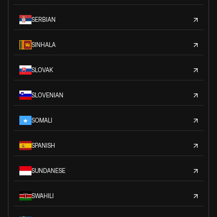
SERBIAN
SINHALA
SLOVAK
SLOVENIAN
SOMALI
SPANISH
SUNDANESE
SWAHILI