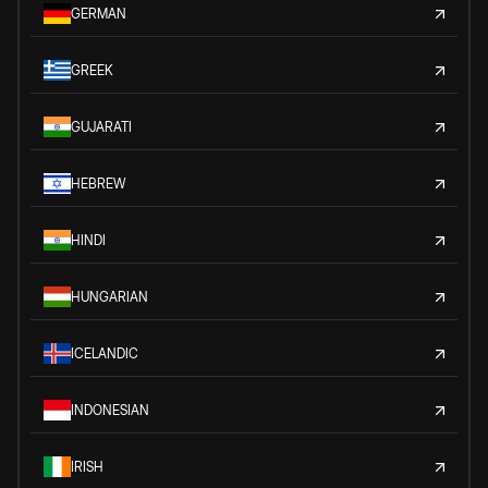
GERMAN
GREEK
GUJARATI
HEBREW
HINDI
HUNGARIAN
ICELANDIC
INDONESIAN
IRISH