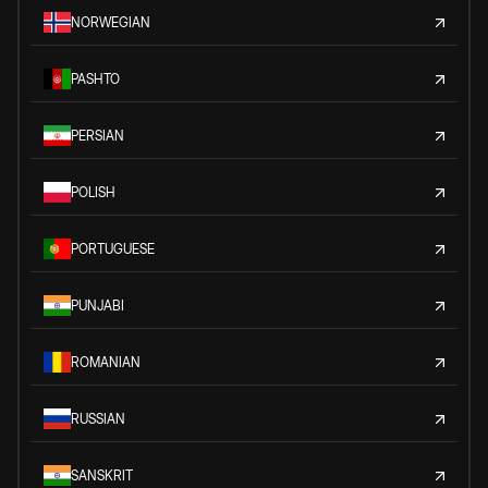
NORWEGIAN
PASHTO
PERSIAN
POLISH
PORTUGUESE
PUNJABI
ROMANIAN
RUSSIAN
SANSKRIT