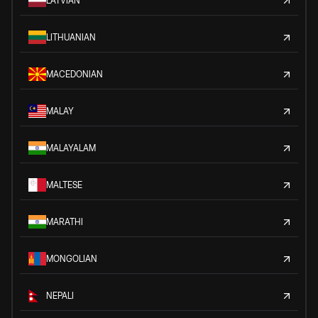
LATVIAN
LITHUANIAN
MACEDONIAN
MALAY
MALAYALAM
MALTESE
MARATHI
MONGOLIAN
NEPALI