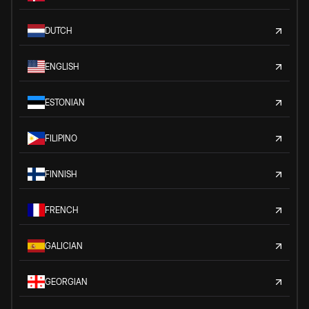
DUTCH
ENGLISH
ESTONIAN
FILIPINO
FINNISH
FRENCH
GALICIAN
GEORGIAN