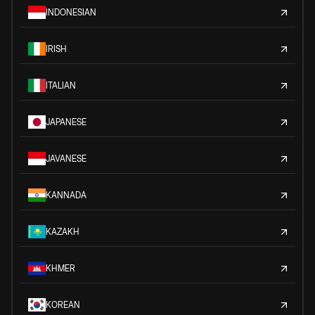
INDONESIAN
IRISH
ITALIAN
JAPANESE
JAVANESE
KANNADA
KAZAKH
KHMER
KOREAN