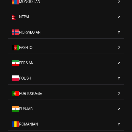
MONGOLIAN
NEPALI
NORWEGIAN
PASHTO
PERSIAN
POLISH
PORTUGUESE
PUNJABI
ROMANIAN