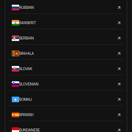
RUSSIAN
SANSKRIT
SERBIAN
SINHALA
SLOVAK
SLOVENIAN
SOMALI
SPANISH
SUNDANESE