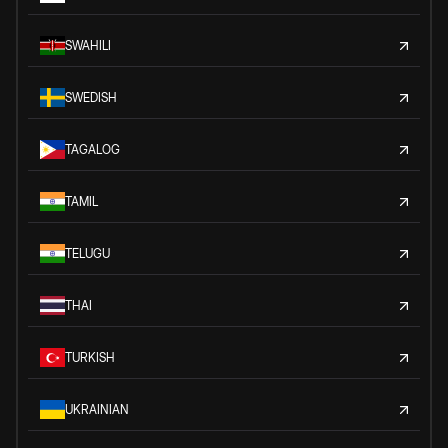
SWAHILI
SWEDISH
TAGALOG
TAMIL
TELUGU
THAI
TURKISH
UKRAINIAN