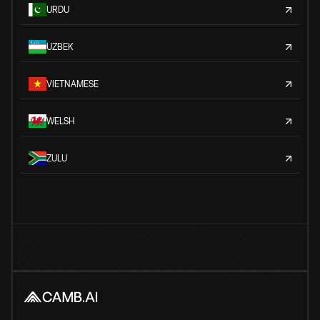
URDU
UZBEK
VIETNAMESE
WELSH
ZULU