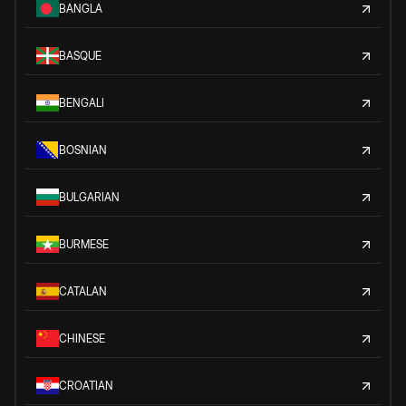
BANGLA
BASQUE
BENGALI
BOSNIAN
BULGARIAN
BURMESE
CATALAN
CHINESE
CROATIAN