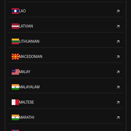
LAO
LATVIAN
LITHUANIAN
MACEDONIAN
MALAY
MALAYALAM
MALTESE
MARATHI