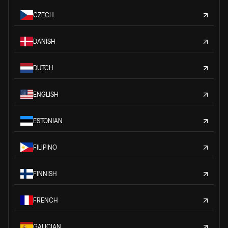
CZECH
DANISH
DUTCH
ENGLISH
ESTONIAN
FILIPINO
FINNISH
FRENCH
GALICIAN