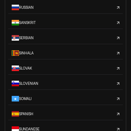
RUSSIAN
SANSKRIT
SERBIAN
SINHALA
SLOVAK
SLOVENIAN
SOMALI
SPANISH
SUNDANESE