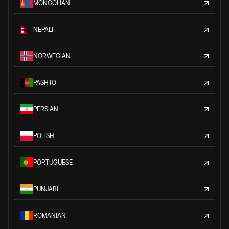
MONGOLIAN
NEPALI
NORWEGIAN
PASHTO
PERSIAN
POLISH
PORTUGUESE
PUNJABI
ROMANIAN