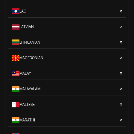
LAO
LATVIAN
LITHUANIAN
MACEDONIAN
MALAY
MALAYALAM
MALTESE
MARATHI