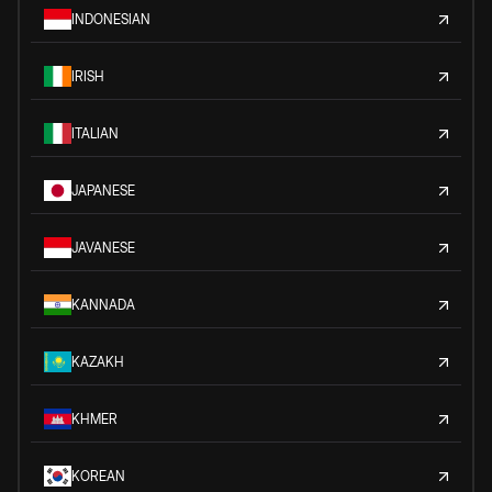
INDONESIAN
IRISH
ITALIAN
JAPANESE
JAVANESE
KANNADA
KAZAKH
KHMER
KOREAN