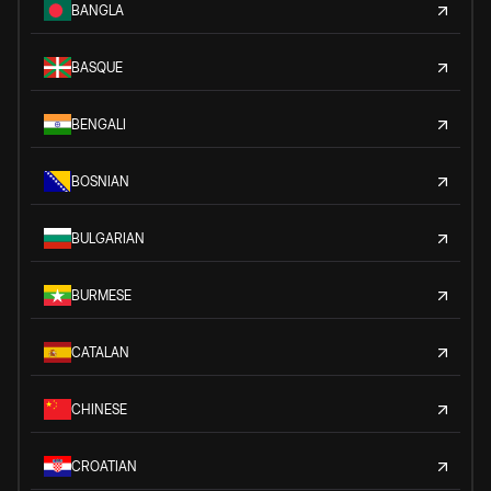
BANGLA
BASQUE
BENGALI
BOSNIAN
BULGARIAN
BURMESE
CATALAN
CHINESE
CROATIAN