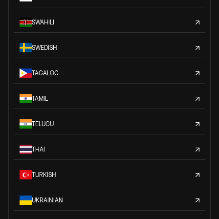
SWAHILI
SWEDISH
TAGALOG
TAMIL
TELUGU
THAI
TURKISH
UKRAINIAN