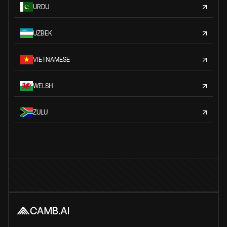
URDU
UZBEK
VIETNAMESE
WELSH
ZULU