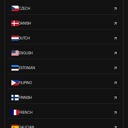
CZECH
DANISH
DUTCH
ENGLISH
ESTONIAN
FILIPINO
FINNISH
FRENCH
GALICIAN