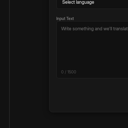
Input Text
0
/ 1500