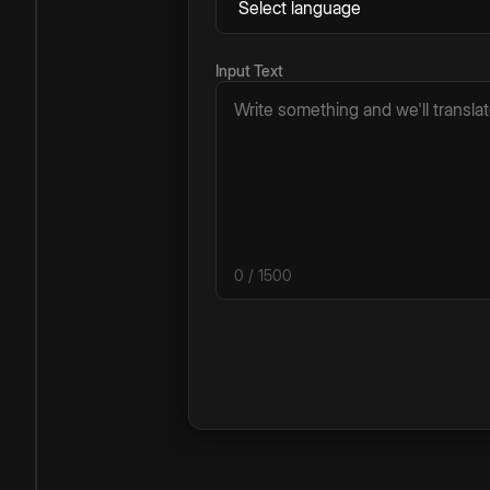
Input Text
0
/ 1500