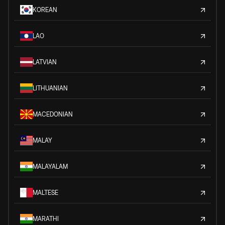
KOREAN
LAO
LATVIAN
LITHUANIAN
MACEDONIAN
MALAY
MALAYALAM
MALTESE
MARATHI