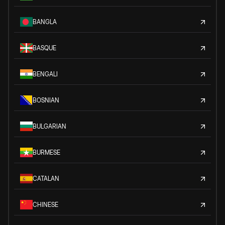
BANGLA
BASQUE
BENGALI
BOSNIAN
BULGARIAN
BURMESE
CATALAN
CHINESE