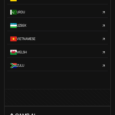
URDU
UZBEK
VIETNAMESE
WELSH
ZULU