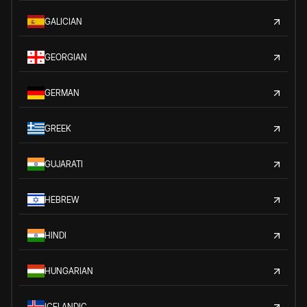
GALICIAN
GEORGIAN
GERMAN
GREEK
GUJARATI
HEBREW
HINDI
HUNGARIAN
ICELANDIC