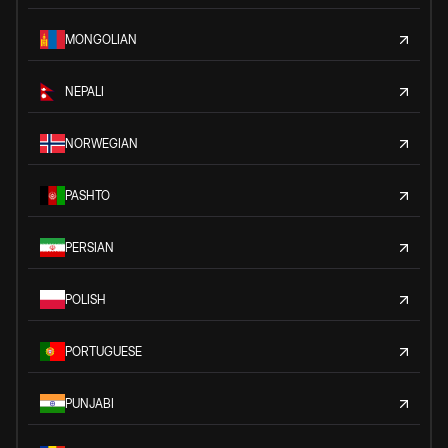
MONGOLIAN
NEPALI
NORWEGIAN
PASHTO
PERSIAN
POLISH
PORTUGUESE
PUNJABI