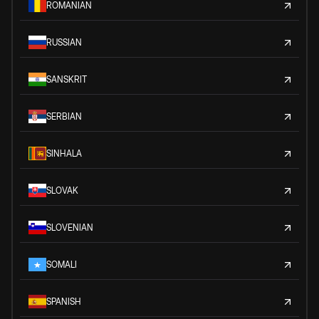
ROMANIAN
RUSSIAN
SANSKRIT
SERBIAN
SINHALA
SLOVAK
SLOVENIAN
SOMALI
SPANISH