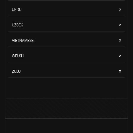
URDU
UZBEK
VIETNAMESE
WELSH
ZULU