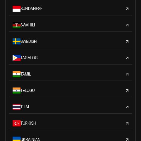
SUNDANESE
SWAHILI
SWEDISH
TAGALOG
TAMIL
TELUGU
THAI
TURKISH
UKRAINIAN