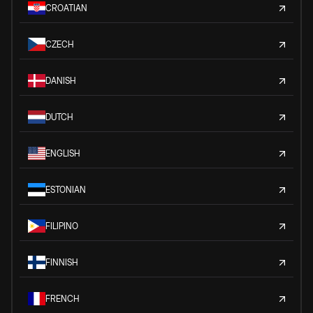
CROATIAN
CZECH
DANISH
DUTCH
ENGLISH
ESTONIAN
FILIPINO
FINNISH
FRENCH