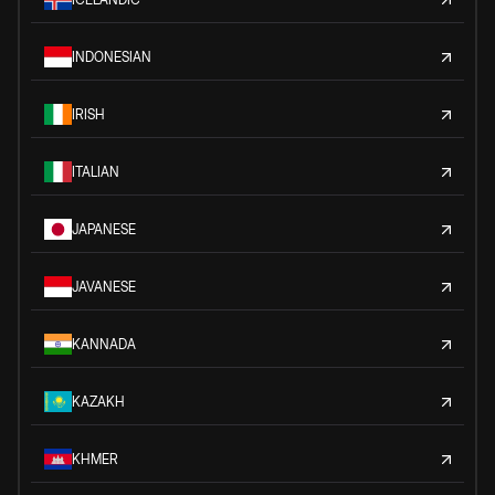
INDONESIAN
IRISH
ITALIAN
JAPANESE
JAVANESE
KANNADA
KAZAKH
KHMER