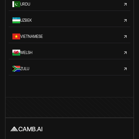
URDU
UZBEK
VIETNAMESE
WELSH
ZULU