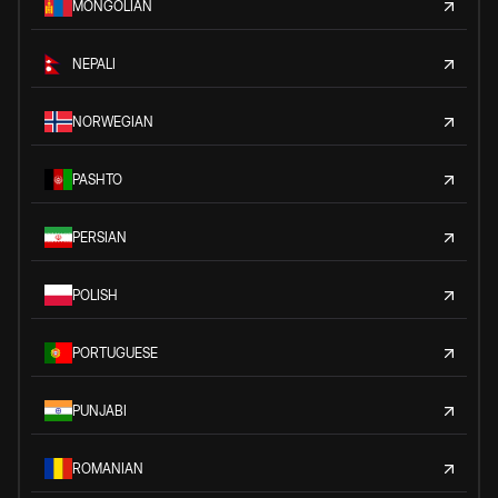
MONGOLIAN
NEPALI
NORWEGIAN
PASHTO
PERSIAN
POLISH
PORTUGUESE
PUNJABI
ROMANIAN