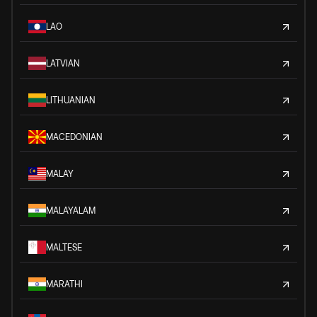
LAO
LATVIAN
LITHUANIAN
MACEDONIAN
MALAY
MALAYALAM
MALTESE
MARATHI