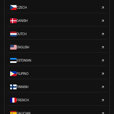
CZECH
DANISH
DUTCH
ENGLISH
ESTONIAN
FILIPINO
FINNISH
FRENCH
GALICIAN