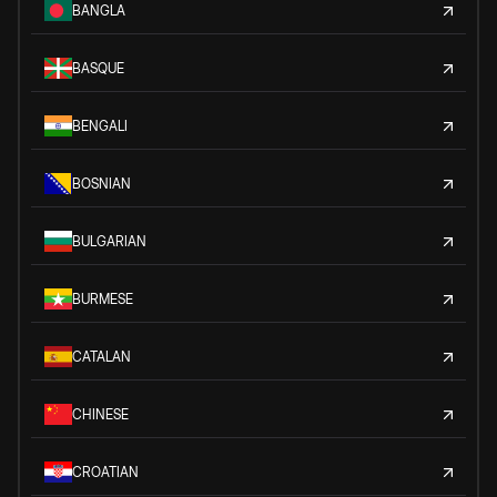
BANGLA
BASQUE
BENGALI
BOSNIAN
BULGARIAN
BURMESE
CATALAN
CHINESE
CROATIAN