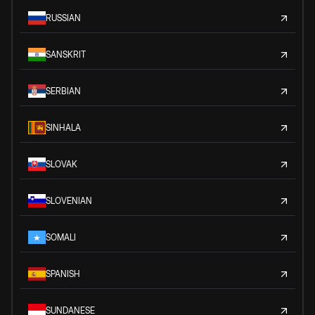
RUSSIAN
SANSKRIT
SERBIAN
SINHALA
SLOVAK
SLOVENIAN
SOMALI
SPANISH
SUNDANESE