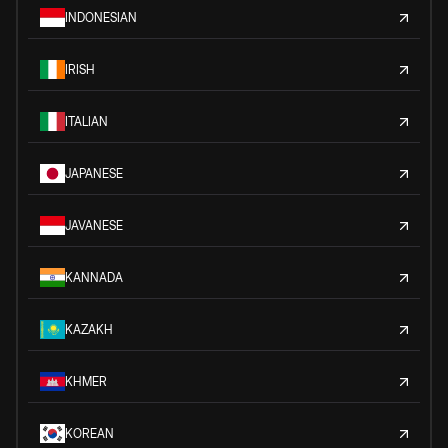
INDONESIAN
IRISH
ITALIAN
JAPANESE
JAVANESE
KANNADA
KAZAKH
KHMER
KOREAN