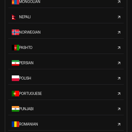
MONGOLIAN
NEPALI
NORWEGIAN
PASHTO
PERSIAN
POLISH
PORTUGUESE
PUNJABI
ROMANIAN