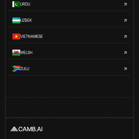
URDU
UZBEK
VIETNAMESE
WELSH
ZULU