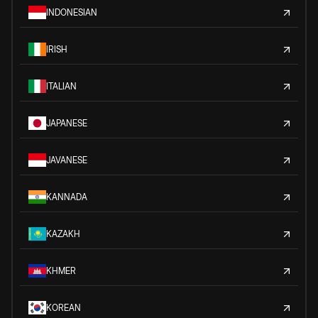
INDONESIAN
IRISH
ITALIAN
JAPANESE
JAVANESE
KANNADA
KAZAKH
KHMER
KOREAN