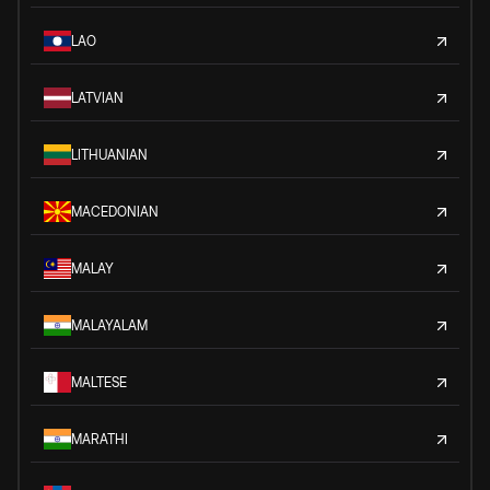
LAO
LATVIAN
LITHUANIAN
MACEDONIAN
MALAY
MALAYALAM
MALTESE
MARATHI