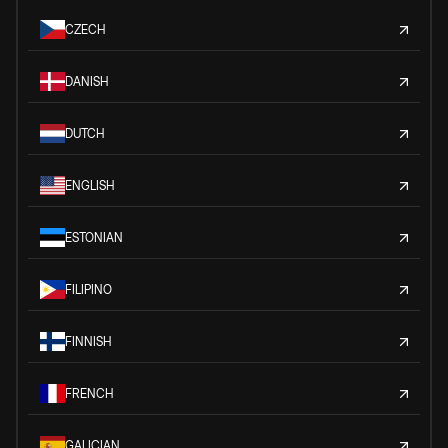
CZECH
DANISH
DUTCH
ENGLISH
ESTONIAN
FILIPINO
FINNISH
FRENCH
GALICIAN