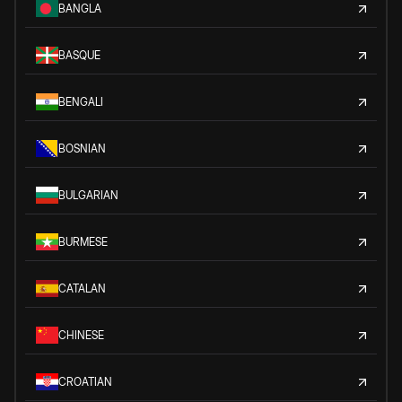
BANGLA
BASQUE
BENGALI
BOSNIAN
BULGARIAN
BURMESE
CATALAN
CHINESE
CROATIAN