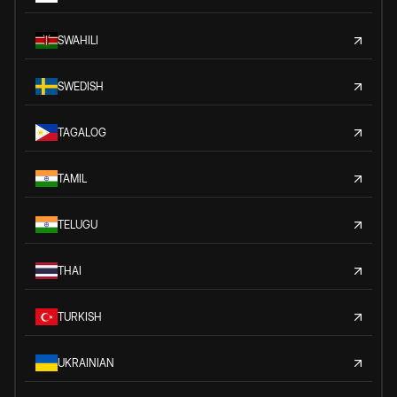
SWAHILI
SWEDISH
TAGALOG
TAMIL
TELUGU
THAI
TURKISH
UKRAINIAN