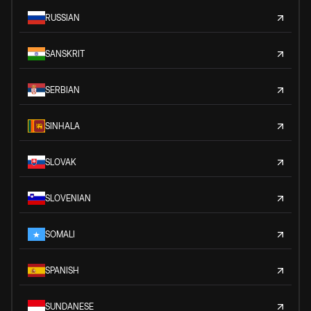
RUSSIAN
SANSKRIT
SERBIAN
SINHALA
SLOVAK
SLOVENIAN
SOMALI
SPANISH
SUNDANESE