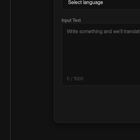
Input Text
0
/ 1500