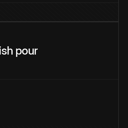
rish
pour