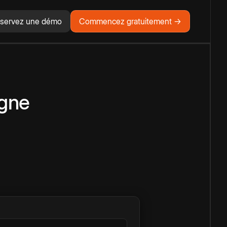
servez une démo
Commencez gratuitement →
igne