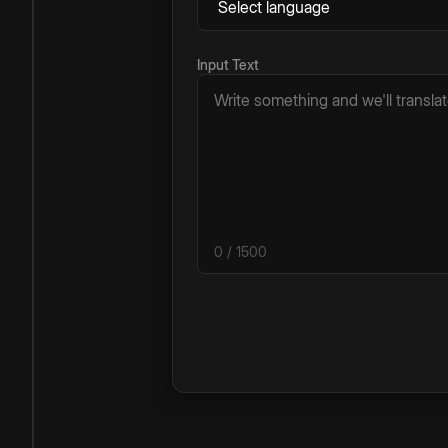
Input Text
0
/ 1500