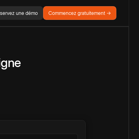
servez une démo
Commencez gratuitement →
igne