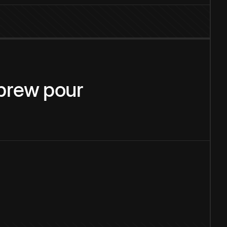
brew
pour