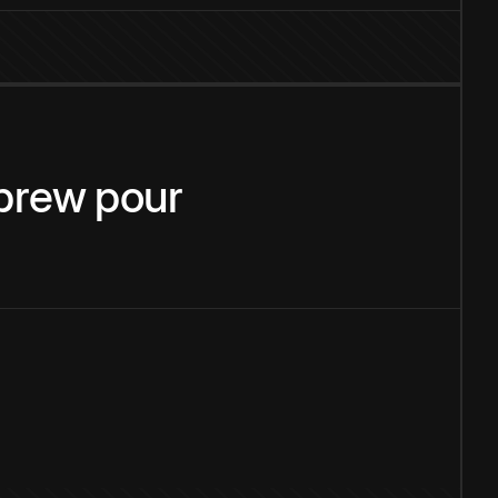
brew
pour