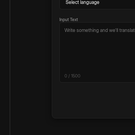
Input Text
0
/ 1500