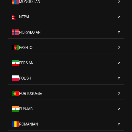
MONGOLIAN
NEPALI
NORWEGIAN
PASHTO
PERSIAN
POLISH
PORTUGUESE
PUNJABI
ROMANIAN