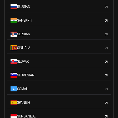
RUSSIAN
SANSKRIT
SERBIAN
SINHALA
SLOVAK
SLOVENIAN
SOMALI
SPANISH
SUNDANESE