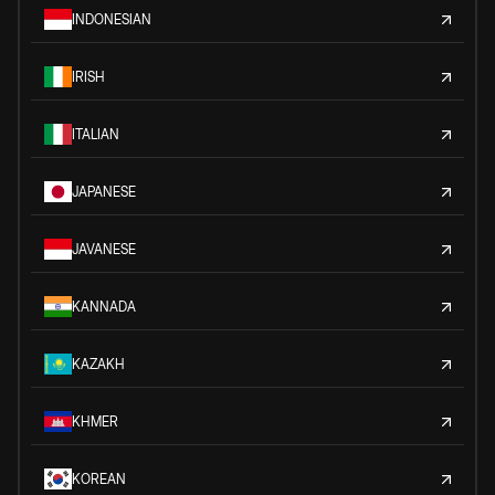
INDONESIAN
IRISH
ITALIAN
JAPANESE
JAVANESE
KANNADA
KAZAKH
KHMER
KOREAN