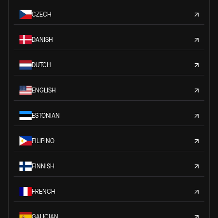
CZECH
DANISH
DUTCH
ENGLISH
ESTONIAN
FILIPINO
FINNISH
FRENCH
GALICIAN