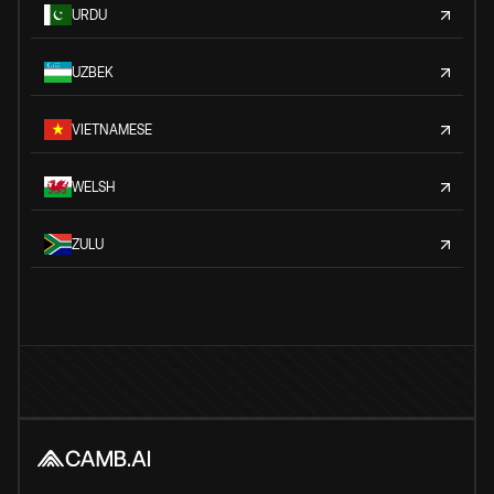
URDU
UZBEK
VIETNAMESE
WELSH
ZULU