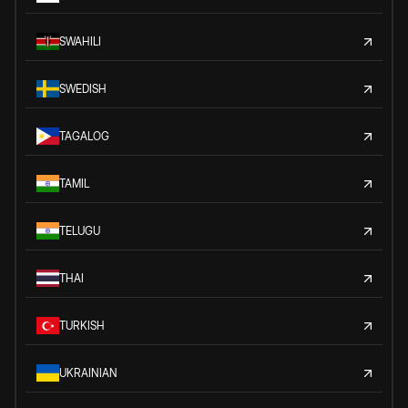
SWAHILI
SWEDISH
TAGALOG
TAMIL
TELUGU
THAI
TURKISH
UKRAINIAN