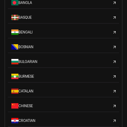
BANGLA
BASQUE
BENGALI
BOSNIAN
BULGARIAN
BURMESE
CATALAN
CHINESE
CROATIAN