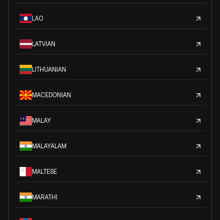
LAO
LATVIAN
LITHUANIAN
MACEDONIAN
MALAY
MALAYALAM
MALTESE
MARATHI