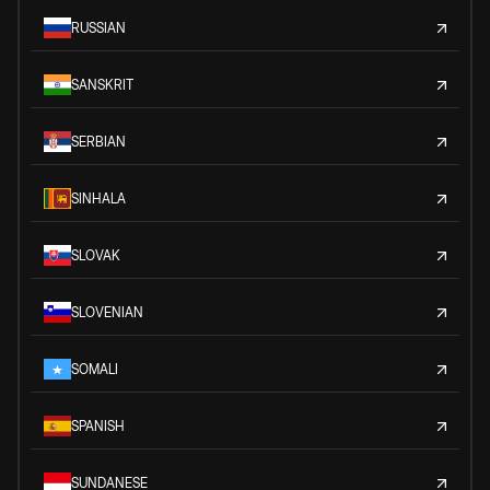
RUSSIAN
SANSKRIT
SERBIAN
SINHALA
SLOVAK
SLOVENIAN
SOMALI
SPANISH
SUNDANESE