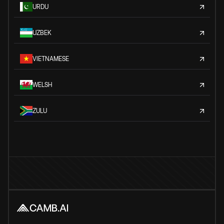
URDU
UZBEK
VIETNAMESE
WELSH
ZULU