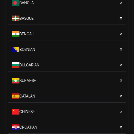
BANGLA
BASQUE
BENGALI
BOSNIAN
BULGARIAN
BURMESE
CATALAN
CHINESE
CROATIAN