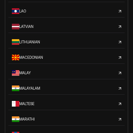
LAO
LATVIAN
LITHUANIAN
MACEDONIAN
MALAY
MALAYALAM
MALTESE
MARATHI