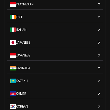
INDONESIAN
IRISH
ITALIAN
JAPANESE
JAVANESE
KANNADA
KAZAKH
KHMER
KOREAN