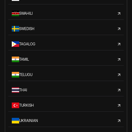
SWAHILI
SWEDISH
TAGALOG
TAMIL
TELUGU
THAI
TURKISH
UKRAINIAN