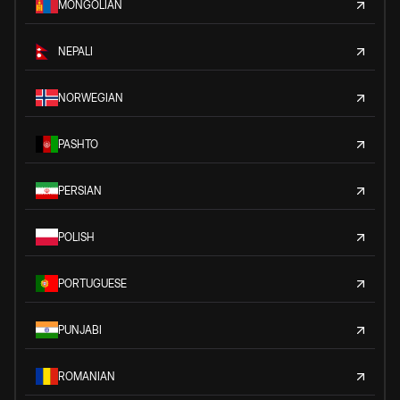
MONGOLIAN
NEPALI
NORWEGIAN
PASHTO
PERSIAN
POLISH
PORTUGUESE
PUNJABI
ROMANIAN