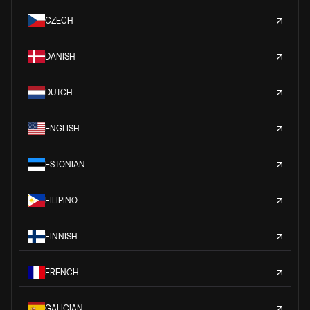
CZECH
DANISH
DUTCH
ENGLISH
ESTONIAN
FILIPINO
FINNISH
FRENCH
GALICIAN