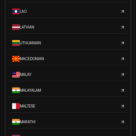
LAO
LATVIAN
LITHUANIAN
MACEDONIAN
MALAY
MALAYALAM
MALTESE
MARATHI