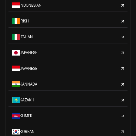
INDONESIAN
IRISH
ITALIAN
JAPANESE
JAVANESE
KANNADA
KAZAKH
KHMER
KOREAN