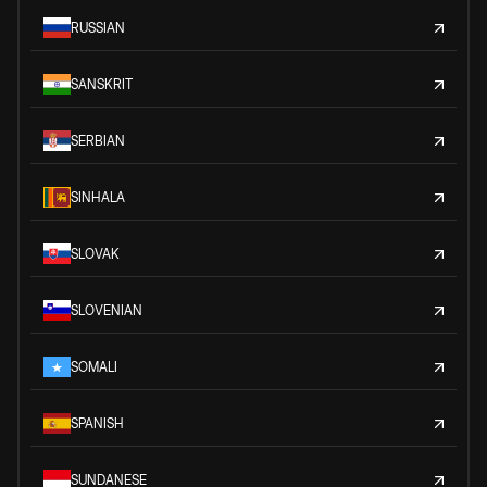
RUSSIAN
SANSKRIT
SERBIAN
SINHALA
SLOVAK
SLOVENIAN
SOMALI
SPANISH
SUNDANESE