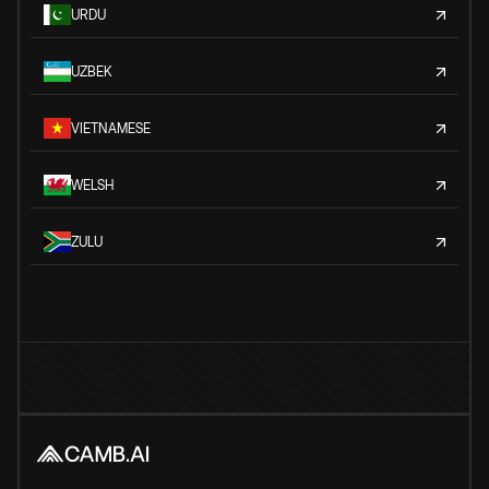
URDU
UZBEK
VIETNAMESE
WELSH
ZULU