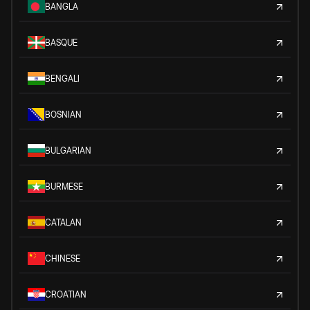
BANGLA
BASQUE
BENGALI
BOSNIAN
BULGARIAN
BURMESE
CATALAN
CHINESE
CROATIAN