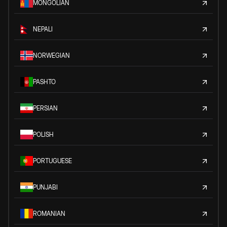
MONGOLIAN
NEPALI
NORWEGIAN
PASHTO
PERSIAN
POLISH
PORTUGUESE
PUNJABI
ROMANIAN