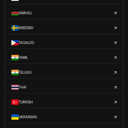
SWAHILI
SWEDISH
TAGALOG
TAMIL
TELUGU
THAI
TURKISH
UKRAINIAN