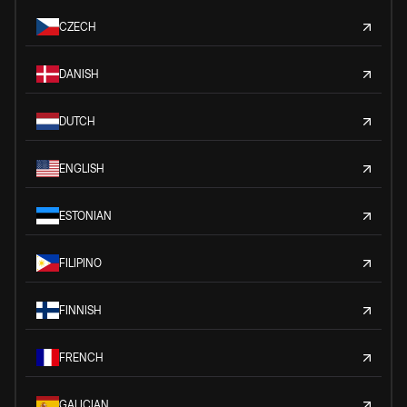
CZECH
DANISH
DUTCH
ENGLISH
ESTONIAN
FILIPINO
FINNISH
FRENCH
GALICIAN