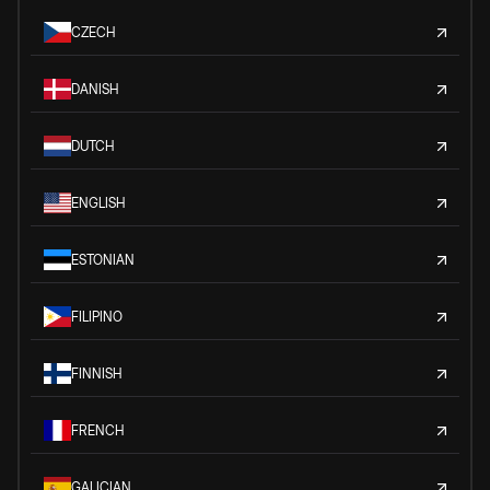
CZECH
DANISH
DUTCH
ENGLISH
ESTONIAN
FILIPINO
FINNISH
FRENCH
GALICIAN