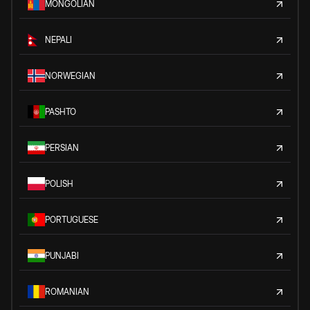
MONGOLIAN
NEPALI
NORWEGIAN
PASHTO
PERSIAN
POLISH
PORTUGUESE
PUNJABI
ROMANIAN