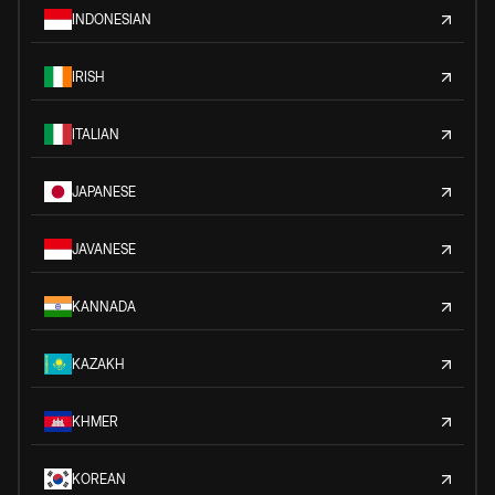
INDONESIAN
IRISH
ITALIAN
JAPANESE
JAVANESE
KANNADA
KAZAKH
KHMER
KOREAN