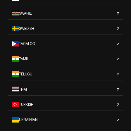
SWAHILI
SWEDISH
TAGALOG
TAMIL
TELUGU
THAI
TURKISH
UKRAINIAN