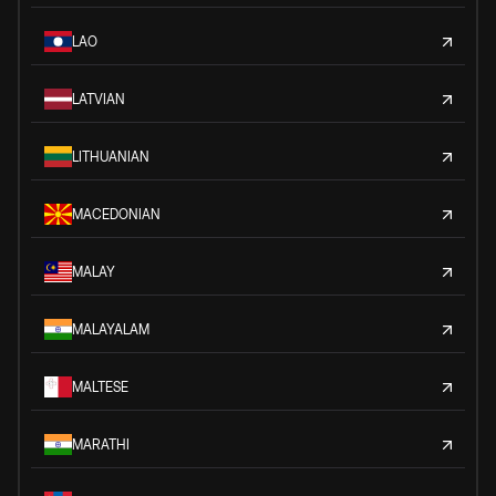
LAO
LATVIAN
LITHUANIAN
MACEDONIAN
MALAY
MALAYALAM
MALTESE
MARATHI