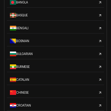
BANGLA
BASQUE
BENGALI
BOSNIAN
BULGARIAN
BURMESE
CATALAN
CHINESE
CROATIAN