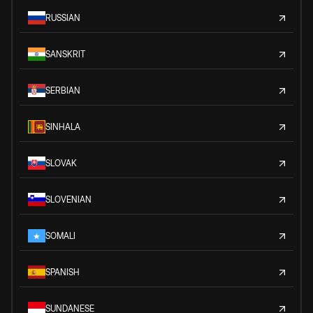
RUSSIAN
SANSKRIT
SERBIAN
SINHALA
SLOVAK
SLOVENIAN
SOMALI
SPANISH
SUNDANESE