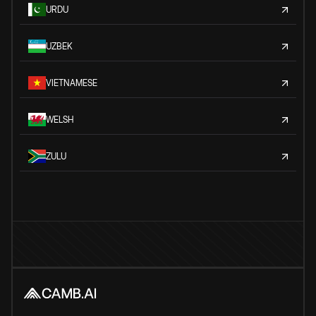
URDU
UZBEK
VIETNAMESE
WELSH
ZULU