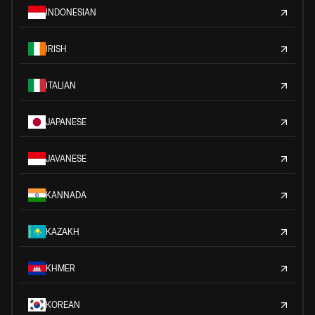
INDONESIAN
IRISH
ITALIAN
JAPANESE
JAVANESE
KANNADA
KAZAKH
KHMER
KOREAN