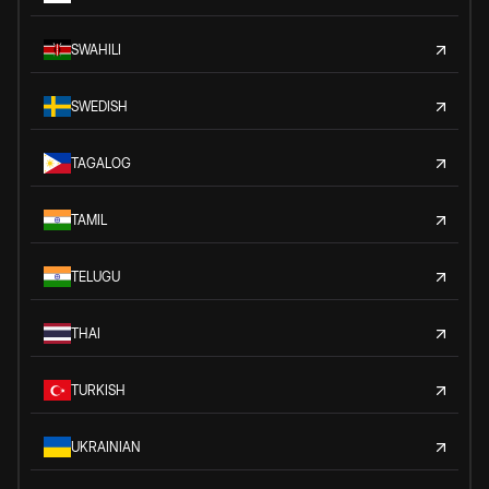
SWAHILI
SWEDISH
TAGALOG
TAMIL
TELUGU
THAI
TURKISH
UKRAINIAN