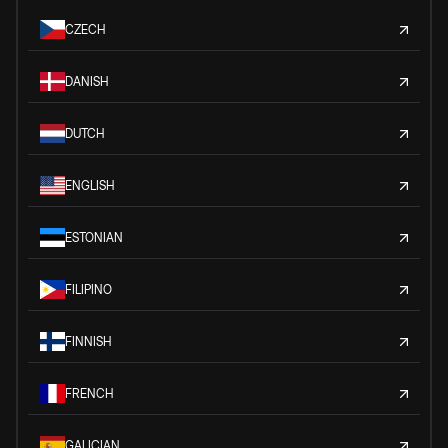
CZECH
DANISH
DUTCH
ENGLISH
ESTONIAN
FILIPINO
FINNISH
FRENCH
GALICIAN