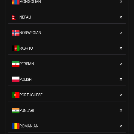
MONGOLIAN
NEPALI
NORWEGIAN
PASHTO
PERSIAN
POLISH
PORTUGUESE
PUNJABI
ROMANIAN