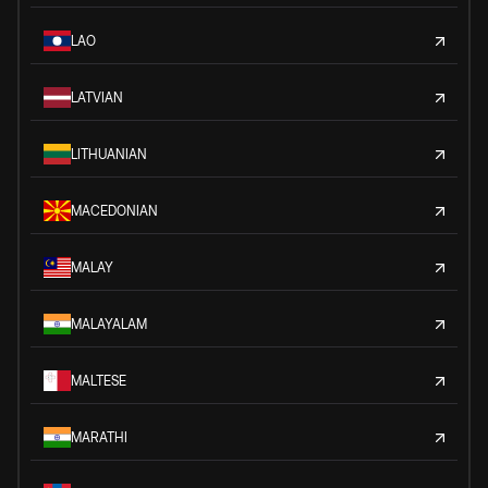
LAO
LATVIAN
LITHUANIAN
MACEDONIAN
MALAY
MALAYALAM
MALTESE
MARATHI