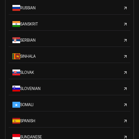
RUSSIAN
SANSKRIT
SERBIAN
SINHALA
SLOVAK
SLOVENIAN
SOMALI
SPANISH
SUNDANESE