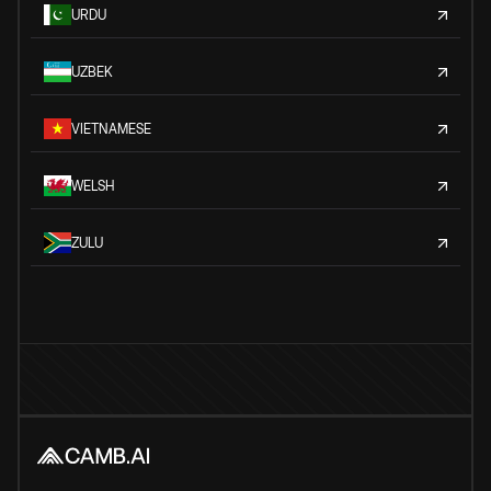
URDU
UZBEK
VIETNAMESE
WELSH
ZULU