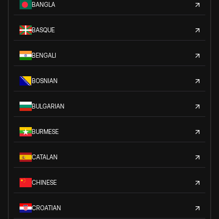
BANGLA
BASQUE
BENGALI
BOSNIAN
BULGARIAN
BURMESE
CATALAN
CHINESE
CROATIAN