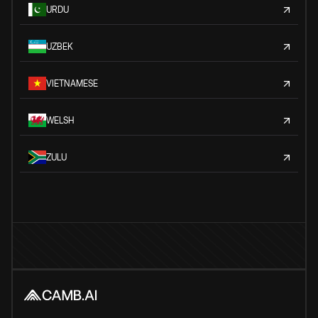
URDU
UZBEK
VIETNAMESE
WELSH
ZULU