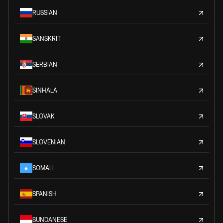
RUSSIAN
SANSKRIT
SERBIAN
SINHALA
SLOVAK
SLOVENIAN
SOMALI
SPANISH
SUNDANESE