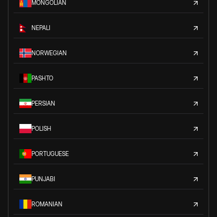
MONGOLIAN
NEPALI
NORWEGIAN
PASHTO
PERSIAN
POLISH
PORTUGUESE
PUNJABI
ROMANIAN