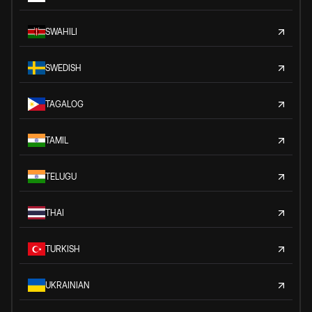
SWAHILI
SWEDISH
TAGALOG
TAMIL
TELUGU
THAI
TURKISH
UKRAINIAN