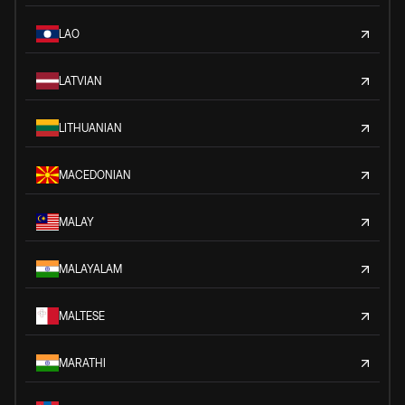
LAO
LATVIAN
LITHUANIAN
MACEDONIAN
MALAY
MALAYALAM
MALTESE
MARATHI