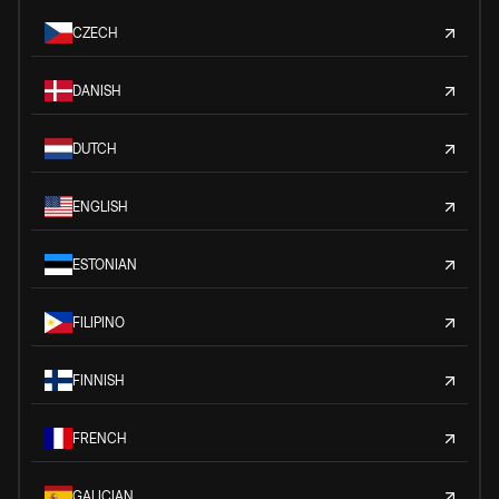
CZECH
DANISH
DUTCH
ENGLISH
ESTONIAN
FILIPINO
FINNISH
FRENCH
GALICIAN