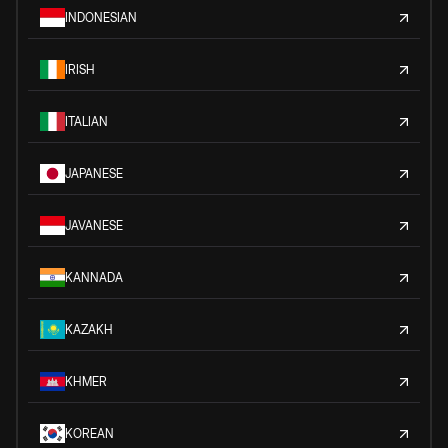
INDONESIAN
IRISH
ITALIAN
JAPANESE
JAVANESE
KANNADA
KAZAKH
KHMER
KOREAN