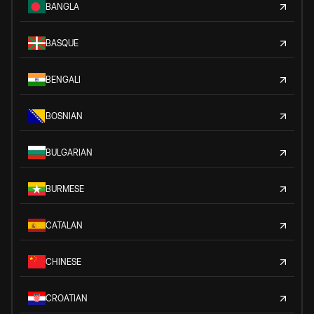
BANGLA
BASQUE
BENGALI
BOSNIAN
BULGARIAN
BURMESE
CATALAN
CHINESE
CROATIAN