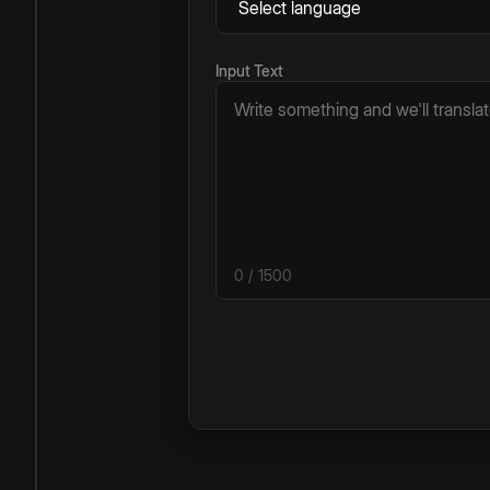
Input Text
0
/ 1500