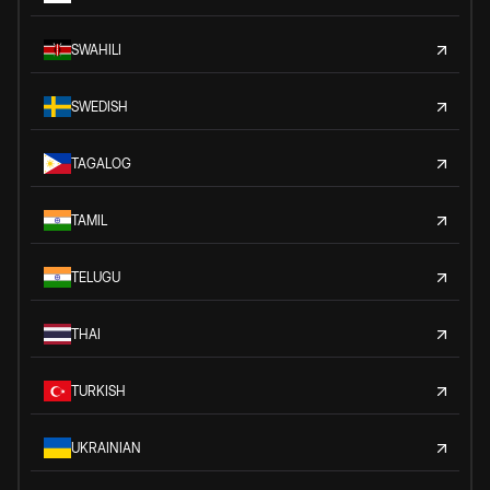
SWAHILI
SWEDISH
TAGALOG
TAMIL
TELUGU
THAI
TURKISH
UKRAINIAN