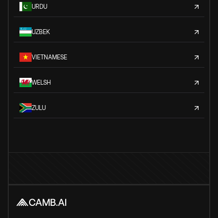
URDU
UZBEK
VIETNAMESE
WELSH
ZULU