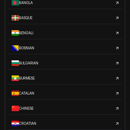
BANGLA
BASQUE
BENGALI
BOSNIAN
BULGARIAN
BURMESE
CATALAN
CHINESE
CROATIAN