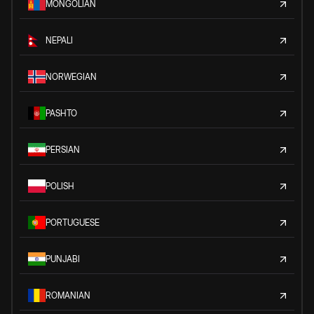
MONGOLIAN
NEPALI
NORWEGIAN
PASHTO
PERSIAN
POLISH
PORTUGUESE
PUNJABI
ROMANIAN