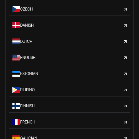
CZECH
DANISH
DUTCH
ENGLISH
ESTONIAN
FILIPINO
FINNISH
FRENCH
GALICIAN