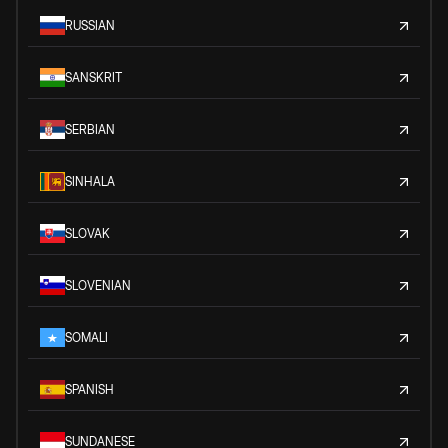
RUSSIAN
SANSKRIT
SERBIAN
SINHALA
SLOVAK
SLOVENIAN
SOMALI
SPANISH
SUNDANESE