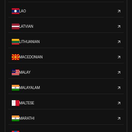
LAO
LATVIAN
LITHUANIAN
MACEDONIAN
MALAY
MALAYALAM
MALTESE
MARATHI