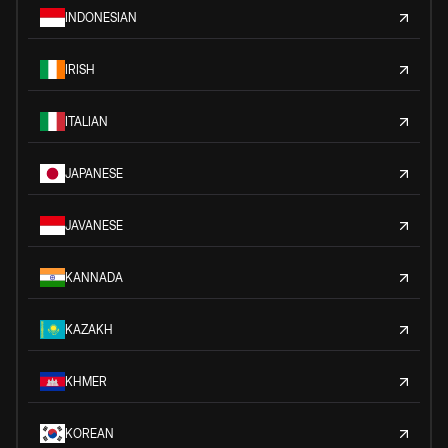
INDONESIAN
IRISH
ITALIAN
JAPANESE
JAVANESE
KANNADA
KAZAKH
KHMER
KOREAN