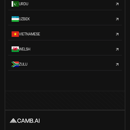
URDU
UZBEK
VIETNAMESE
WELSH
ZULU