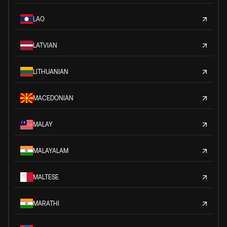
LAO
LATVIAN
LITHUANIAN
MACEDONIAN
MALAY
MALAYALAM
MALTESE
MARATHI