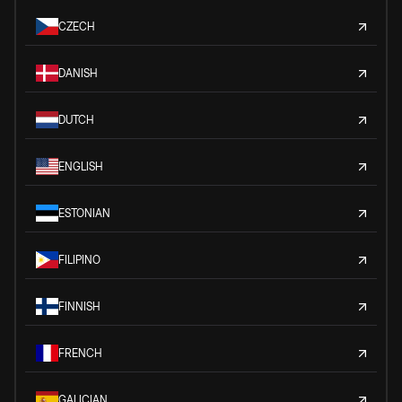
CZECH
DANISH
DUTCH
ENGLISH
ESTONIAN
FILIPINO
FINNISH
FRENCH
GALICIAN