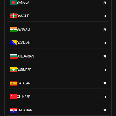
BANGLA
BASQUE
BENGALI
BOSNIAN
BULGARIAN
BURMESE
CATALAN
CHINESE
CROATIAN