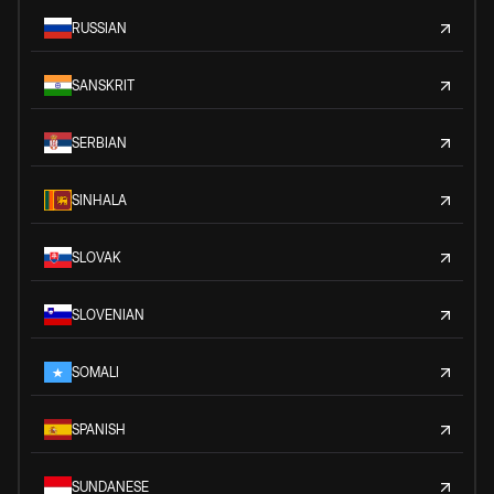
RUSSIAN
SANSKRIT
SERBIAN
SINHALA
SLOVAK
SLOVENIAN
SOMALI
SPANISH
SUNDANESE