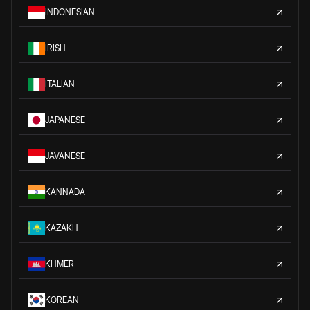
INDONESIAN
IRISH
ITALIAN
JAPANESE
JAVANESE
KANNADA
KAZAKH
KHMER
KOREAN