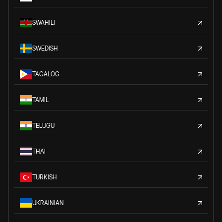
SWAHILI
SWEDISH
TAGALOG
TAMIL
TELUGU
THAI
TURKISH
UKRAINIAN