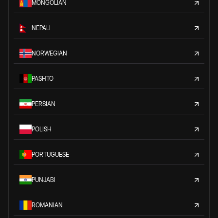
MONGOLIAN
NEPALI
NORWEGIAN
PASHTO
PERSIAN
POLISH
PORTUGUESE
PUNJABI
ROMANIAN