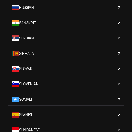
RUSSIAN
SANSKRIT
SERBIAN
SINHALA
SLOVAK
SLOVENIAN
SOMALI
SPANISH
SUNDANESE