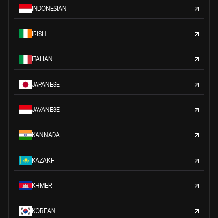
INDONESIAN
IRISH
ITALIAN
JAPANESE
JAVANESE
KANNADA
KAZAKH
KHMER
KOREAN