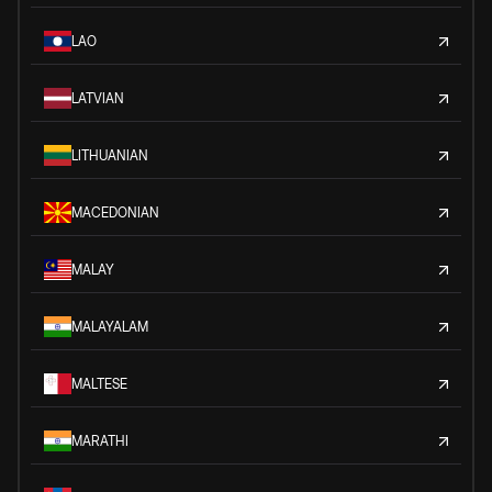
LAO
LATVIAN
LITHUANIAN
MACEDONIAN
MALAY
MALAYALAM
MALTESE
MARATHI