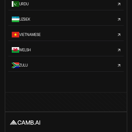
URDU
UZBEK
VIETNAMESE
WELSH
ZULU