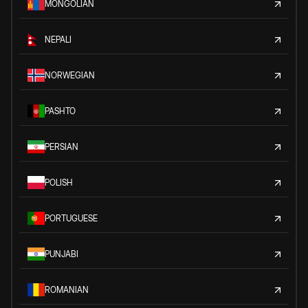
MONGOLIAN
NEPALI
NORWEGIAN
PASHTO
PERSIAN
POLISH
PORTUGUESE
PUNJABI
ROMANIAN