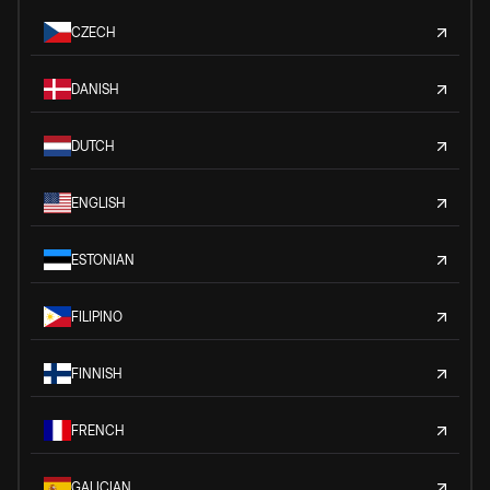
CZECH
DANISH
DUTCH
ENGLISH
ESTONIAN
FILIPINO
FINNISH
FRENCH
GALICIAN