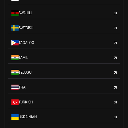
SWAHILI
SWEDISH
TAGALOG
TAMIL
TELUGU
THAI
TURKISH
UKRAINIAN