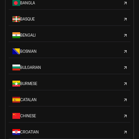
BANGLA
BASQUE
BENGALI
BOSNIAN
BULGARIAN
BURMESE
CATALAN
CHINESE
CROATIAN