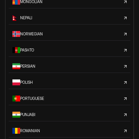
MONGOLIAN
NEPALI
NORWEGIAN
PASHTO
PERSIAN
POLISH
PORTUGUESE
PUNJABI
ROMANIAN