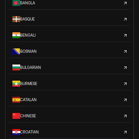
BANGLA
BASQUE
BENGALI
BOSNIAN
BULGARIAN
BURMESE
CATALAN
CHINESE
CROATIAN