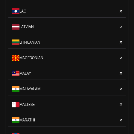
LAO
LATVIAN
LITHUANIAN
MACEDONIAN
MALAY
MALAYALAM
MALTESE
MARATHI