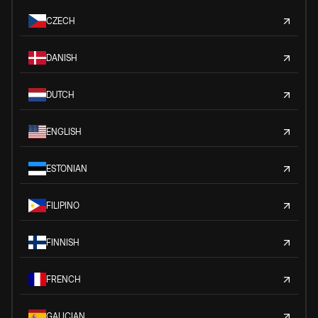
CZECH
DANISH
DUTCH
ENGLISH
ESTONIAN
FILIPINO
FINNISH
FRENCH
GALICIAN