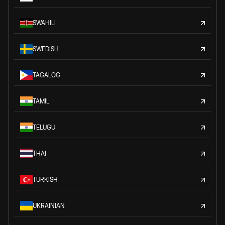
SWAHILI
SWEDISH
TAGALOG
TAMIL
TELUGU
THAI
TURKISH
UKRAINIAN