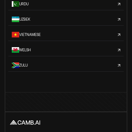
URDU
UZBEK
VIETNAMESE
WELSH
ZULU