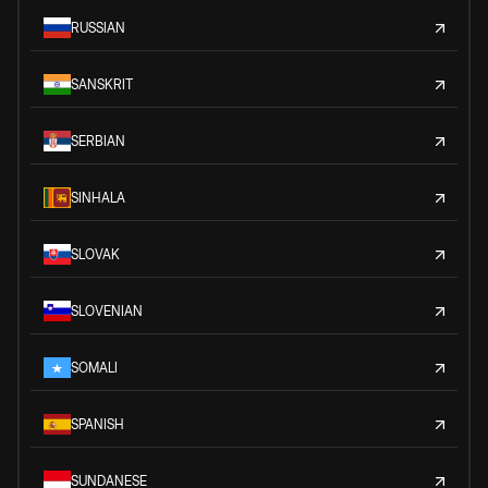
RUSSIAN
SANSKRIT
SERBIAN
SINHALA
SLOVAK
SLOVENIAN
SOMALI
SPANISH
SUNDANESE