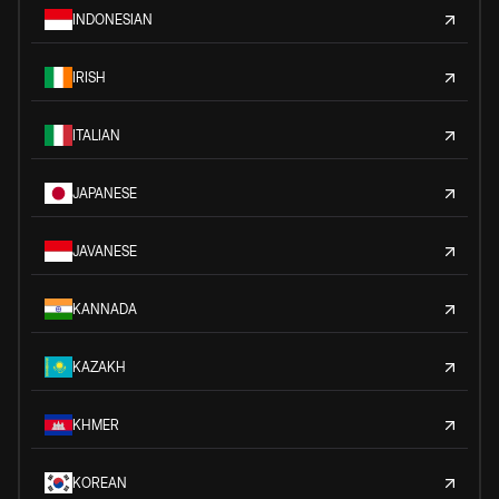
INDONESIAN
IRISH
ITALIAN
JAPANESE
JAVANESE
KANNADA
KAZAKH
KHMER
KOREAN