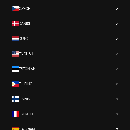
CZECH
DANISH
DUTCH
ENGLISH
ESTONIAN
FILIPINO
FINNISH
FRENCH
GALICIAN