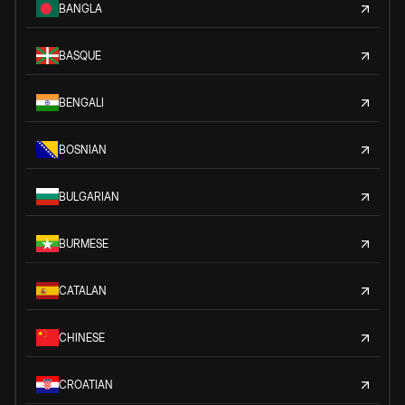
BANGLA
BASQUE
BENGALI
BOSNIAN
BULGARIAN
BURMESE
CATALAN
CHINESE
CROATIAN