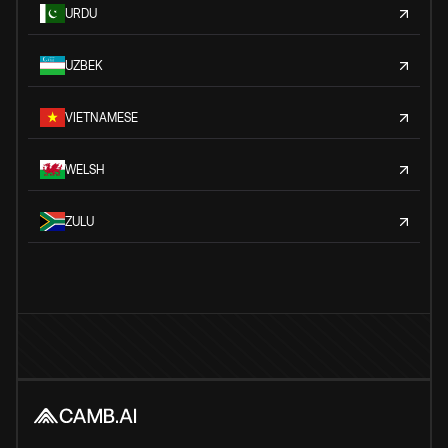
URDU
UZBEK
VIETNAMESE
WELSH
ZULU