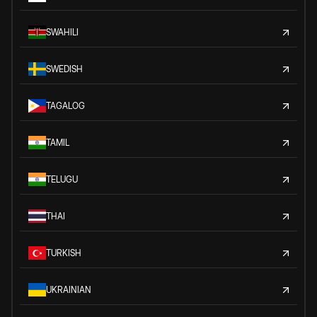
SWAHILI
SWEDISH
TAGALOG
TAMIL
TELUGU
THAI
TURKISH
UKRAINIAN