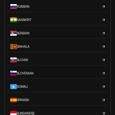
RUSSIAN
SANSKRIT
SERBIAN
SINHALA
SLOVAK
SLOVENIAN
SOMALI
SPANISH
SUNDANESE