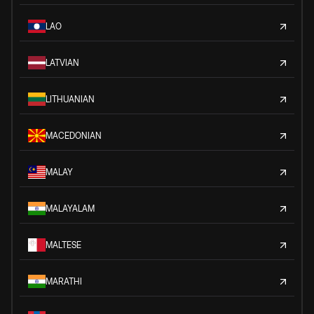
LAO
LATVIAN
LITHUANIAN
MACEDONIAN
MALAY
MALAYALAM
MALTESE
MARATHI