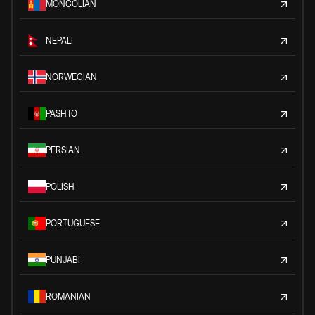
MONGOLIAN
NEPALI
NORWEGIAN
PASHTO
PERSIAN
POLISH
PORTUGUESE
PUNJABI
ROMANIAN