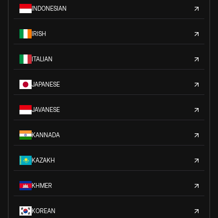
INDONESIAN
IRISH
ITALIAN
JAPANESE
JAVANESE
KANNADA
KAZAKH
KHMER
KOREAN