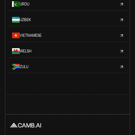
URDU
UZBEK
VIETNAMESE
WELSH
ZULU