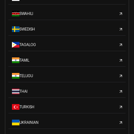
SWAHILI
SWEDISH
TAGALOG
TAMIL
TELUGU
THAI
TURKISH
UKRAINIAN