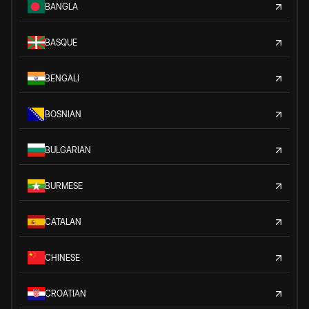
BANGLA
BASQUE
BENGALI
BOSNIAN
BULGARIAN
BURMESE
CATALAN
CHINESE
CROATIAN