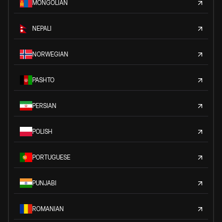
MONGOLIAN
NEPALI
NORWEGIAN
PASHTO
PERSIAN
POLISH
PORTUGUESE
PUNJABI
ROMANIAN