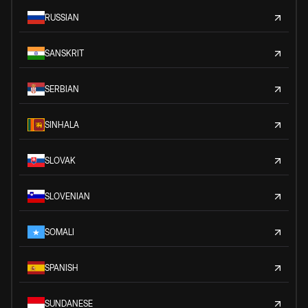
RUSSIAN
SANSKRIT
SERBIAN
SINHALA
SLOVAK
SLOVENIAN
SOMALI
SPANISH
SUNDANESE