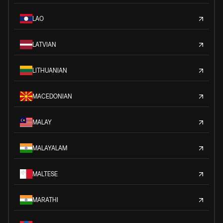
LAO
LATVIAN
LITHUANIAN
MACEDONIAN
MALAY
MALAYALAM
MALTESE
MARATHI