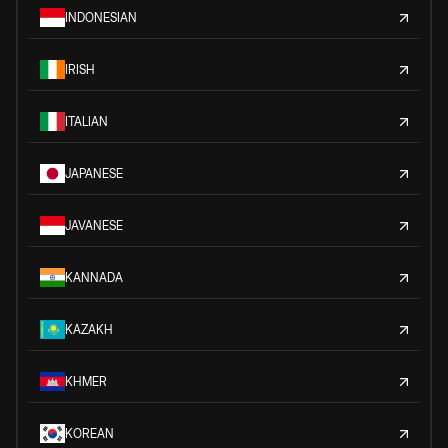
INDONESIAN
IRISH
ITALIAN
JAPANESE
JAVANESE
KANNADA
KAZAKH
KHMER
KOREAN