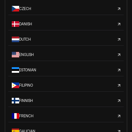
CZECH
DANISH
DUTCH
ENGLISH
ESTONIAN
FILIPINO
FINNISH
FRENCH
GALICIAN