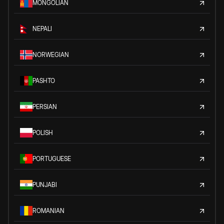
MONGOLIAN
NEPALI
NORWEGIAN
PASHTO
PERSIAN
POLISH
PORTUGUESE
PUNJABI
ROMANIAN