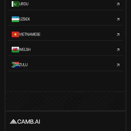
URDU
UZBEK
VIETNAMESE
WELSH
ZULU