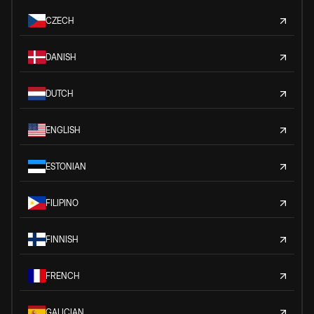
CZECH
DANISH
DUTCH
ENGLISH
ESTONIAN
FILIPINO
FINNISH
FRENCH
GALICIAN