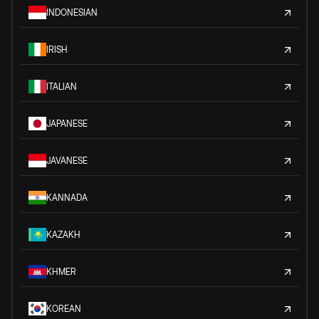
INDONESIAN
IRISH
ITALIAN
JAPANESE
JAVANESE
KANNADA
KAZAKH
KHMER
KOREAN