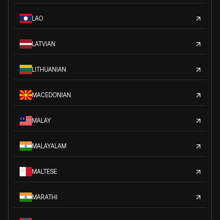
LAO
LATVIAN
LITHUANIAN
MACEDONIAN
MALAY
MALAYALAM
MALTESE
MARATHI