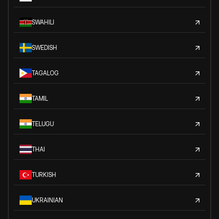
SWAHILI
SWEDISH
TAGALOG
TAMIL
TELUGU
THAI
TURKISH
UKRAINIAN