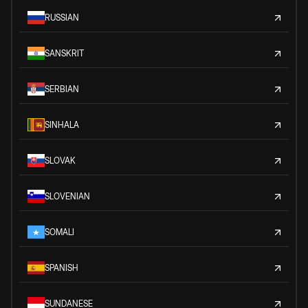
RUSSIAN
SANSKRIT
SERBIAN
SINHALA
SLOVAK
SLOVENIAN
SOMALI
SPANISH
SUNDANESE