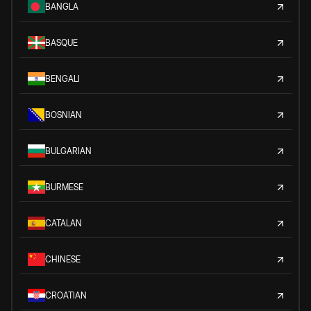
BANGLA
BASQUE
BENGALI
BOSNIAN
BULGARIAN
BURMESE
CATALAN
CHINESE
CROATIAN