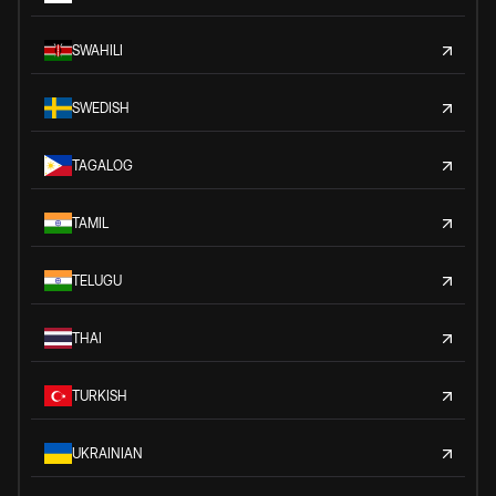
SWAHILI
SWEDISH
TAGALOG
TAMIL
TELUGU
THAI
TURKISH
UKRAINIAN