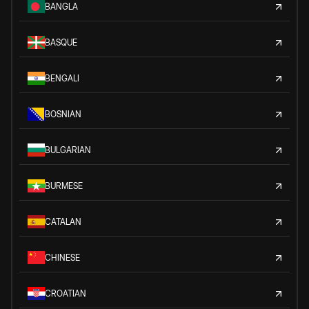
BANGLA
BASQUE
BENGALI
BOSNIAN
BULGARIAN
BURMESE
CATALAN
CHINESE
CROATIAN