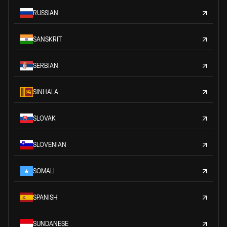
RUSSIAN
SANSKRIT
SERBIAN
SINHALA
SLOVAK
SLOVENIAN
SOMALI
SPANISH
SUNDANESE