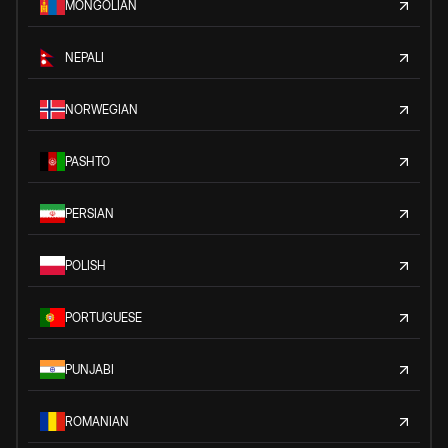
MONGOLIAN
NEPALI
NORWEGIAN
PASHTO
PERSIAN
POLISH
PORTUGUESE
PUNJABI
ROMANIAN