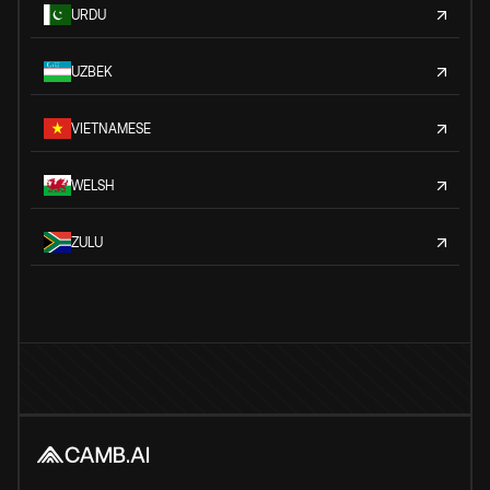
URDU
UZBEK
VIETNAMESE
WELSH
ZULU