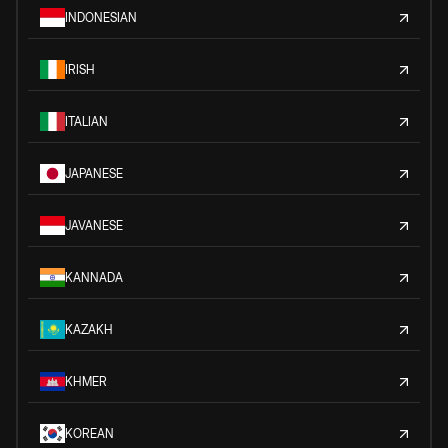
INDONESIAN
IRISH
ITALIAN
JAPANESE
JAVANESE
KANNADA
KAZAKH
KHMER
KOREAN