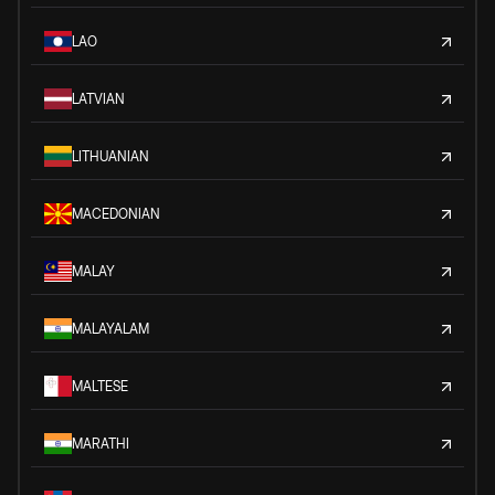
LAO
LATVIAN
LITHUANIAN
MACEDONIAN
MALAY
MALAYALAM
MALTESE
MARATHI