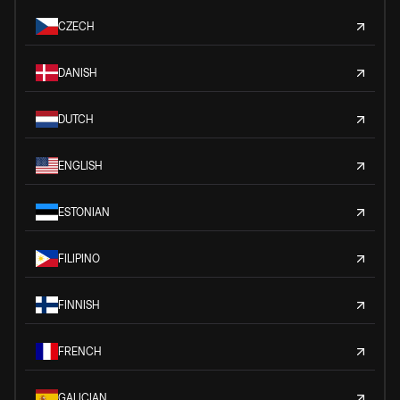
CZECH
DANISH
DUTCH
ENGLISH
ESTONIAN
FILIPINO
FINNISH
FRENCH
GALICIAN