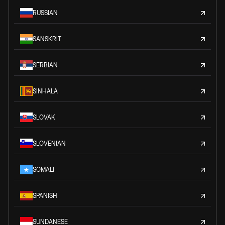
RUSSIAN
SANSKRIT
SERBIAN
SINHALA
SLOVAK
SLOVENIAN
SOMALI
SPANISH
SUNDANESE