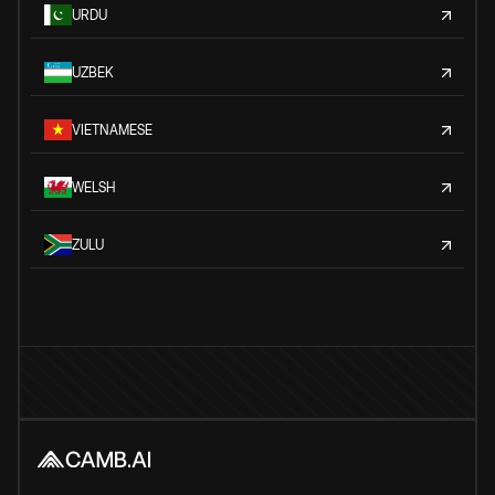
URDU
UZBEK
VIETNAMESE
WELSH
ZULU