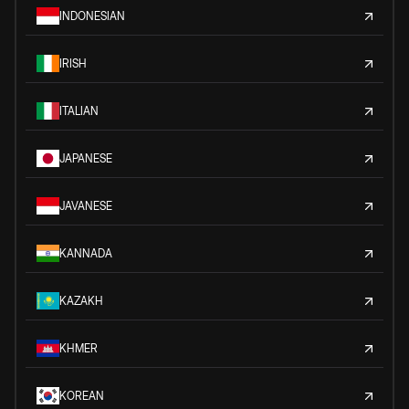
INDONESIAN
IRISH
ITALIAN
JAPANESE
JAVANESE
KANNADA
KAZAKH
KHMER
KOREAN