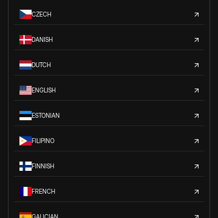
CZECH
DANISH
DUTCH
ENGLISH
ESTONIAN
FILIPINO
FINNISH
FRENCH
GALICIAN