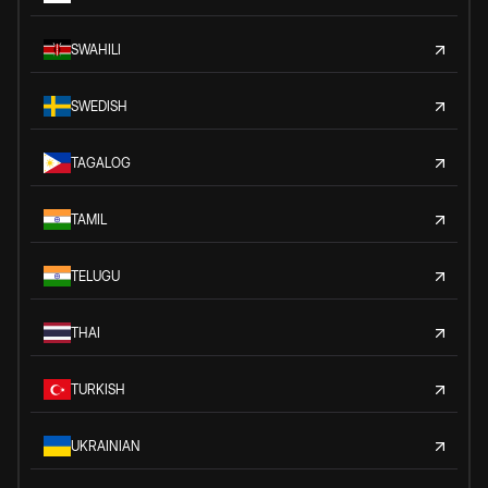
SWAHILI
SWEDISH
TAGALOG
TAMIL
TELUGU
THAI
TURKISH
UKRAINIAN