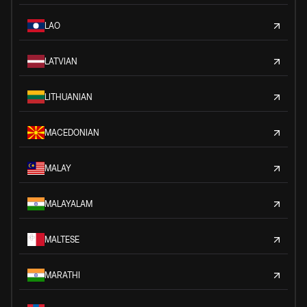
LAO
LATVIAN
LITHUANIAN
MACEDONIAN
MALAY
MALAYALAM
MALTESE
MARATHI