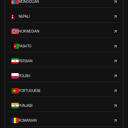
MONGOLIAN
NEPALI
NORWEGIAN
PASHTO
PERSIAN
POLISH
PORTUGUESE
PUNJABI
ROMANIAN