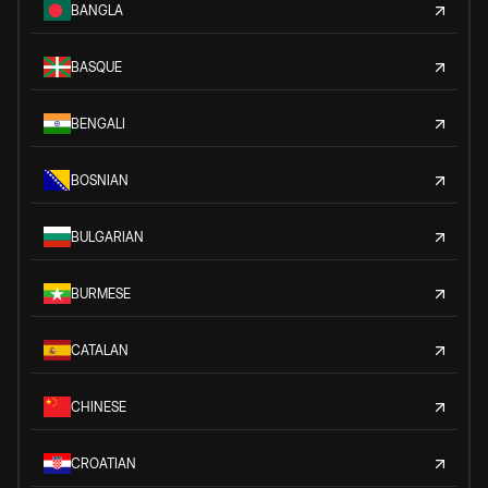
BANGLA
BASQUE
BENGALI
BOSNIAN
BULGARIAN
BURMESE
CATALAN
CHINESE
CROATIAN