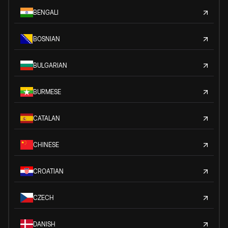
BENGALI
BOSNIAN
BULGARIAN
BURMESE
CATALAN
CHINESE
CROATIAN
CZECH
DANISH