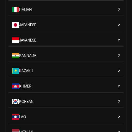
ITALIAN
JAPANESE
JAVANESE
KANNADA
KAZAKH
KHMER
KOREAN
LAO