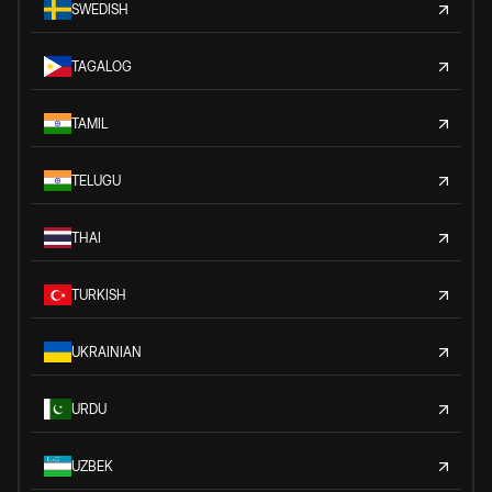
SWEDISH
TAGALOG
TAMIL
TELUGU
THAI
TURKISH
UKRAINIAN
URDU
UZBEK