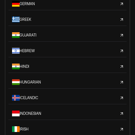
GERMAN
GREEK
GUJARATI
HEBREW
HINDI
HUNGARIAN
ICELANDIC
INDONESIAN
IRISH