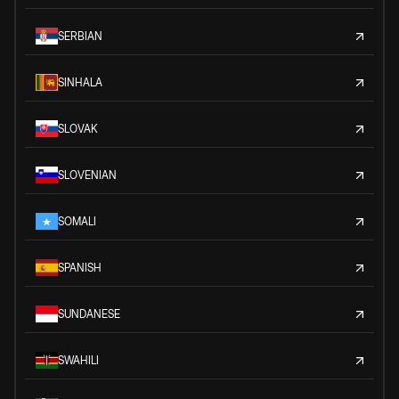
SERBIAN
SINHALA
SLOVAK
SLOVENIAN
SOMALI
SPANISH
SUNDANESE
SWAHILI