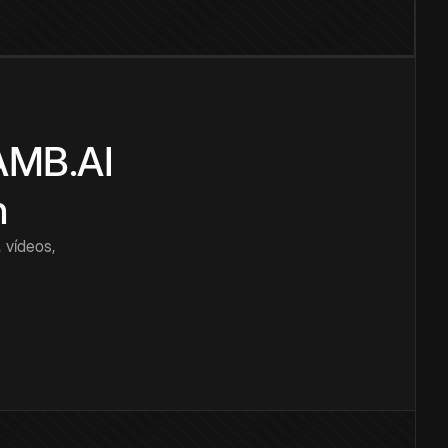
CAMB.AI
n
 vídeos,