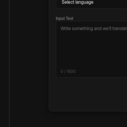
Input Text
0
/ 1500