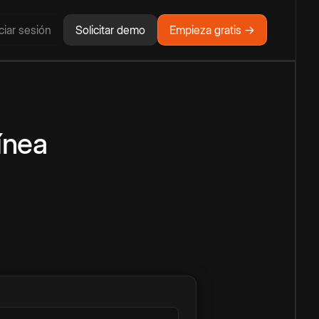
iciar sesión
Solicitar demo
Empieza gratis →
ínea