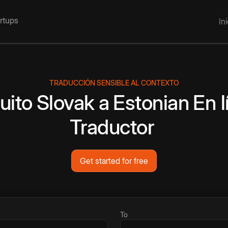
artups
In
TRADUCCIÓN SENSIBLE AL CONTEXTO
uito
Slovak
a
Estonian
En l
Traductor
Get started for free
To