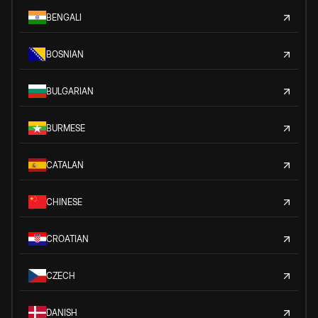
BENGALI
BOSNIAN
BULGARIAN
BURMESE
CATALAN
CHINESE
CROATIAN
CZECH
DANISH