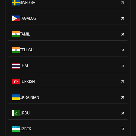
SWEDISH
TAGALOG
TAMIL
TELUGU
THAI
TURKISH
UKRAINIAN
URDU
UZBEK