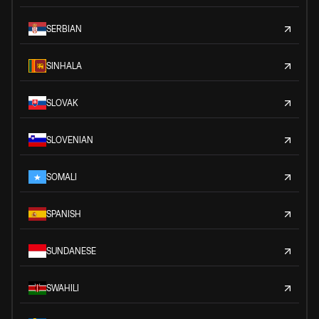
SERBIAN
SINHALA
SLOVAK
SLOVENIAN
SOMALI
SPANISH
SUNDANESE
SWAHILI