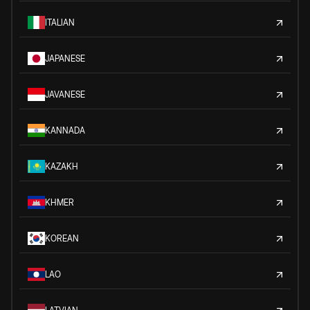
ITALIAN
JAPANESE
JAVANESE
KANNADA
KAZAKH
KHMER
KOREAN
LAO