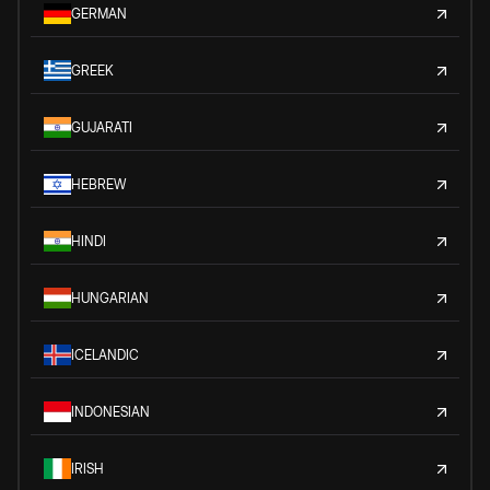
GERMAN
GREEK
GUJARATI
HEBREW
HINDI
HUNGARIAN
ICELANDIC
INDONESIAN
IRISH