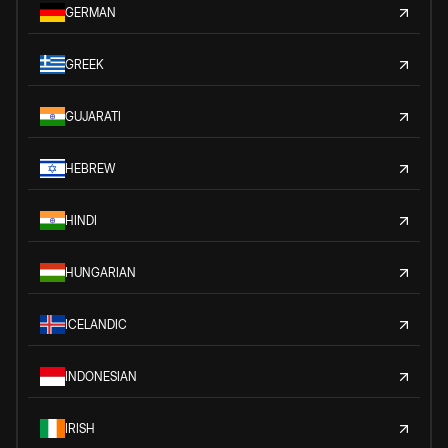
GERMAN
GREEK
GUJARATI
HEBREW
HINDI
HUNGARIAN
ICELANDIC
INDONESIAN
IRISH