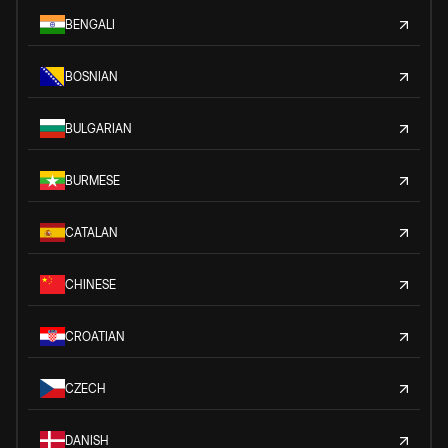
BENGALI
BOSNIAN
BULGARIAN
BURMESE
CATALAN
CHINESE
CROATIAN
CZECH
DANISH