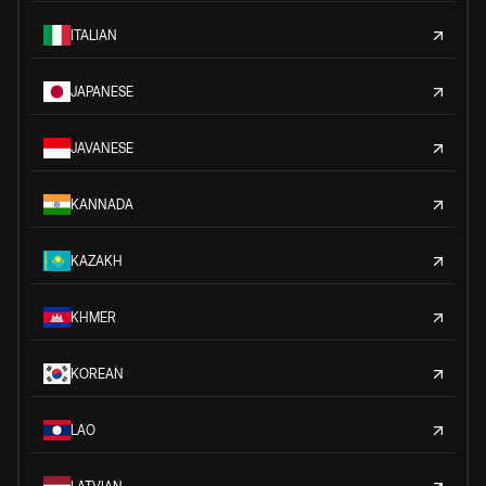
ITALIAN
JAPANESE
JAVANESE
KANNADA
KAZAKH
KHMER
KOREAN
LAO