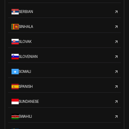
SERBIAN
SINHALA
SLOVAK
SLOVENIAN
SOMALI
SPANISH
SUNDANESE
SWAHILI