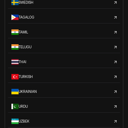
SWEDISH
TAGALOG
TAMIL
TELUGU
THAI
TURKISH
UKRAINIAN
URDU
UZBEK