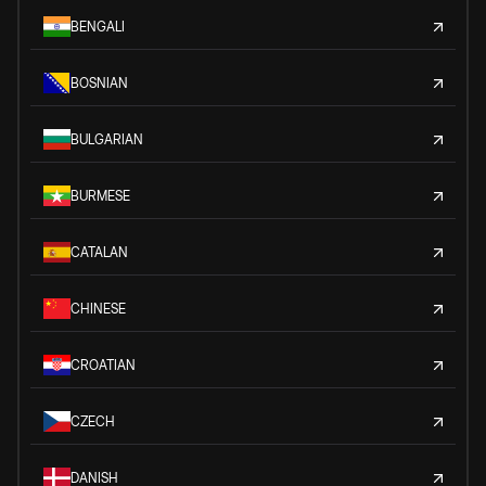
BENGALI
BOSNIAN
BULGARIAN
BURMESE
CATALAN
CHINESE
CROATIAN
CZECH
DANISH