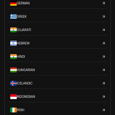
GERMAN
GREEK
GUJARATI
HEBREW
HINDI
HUNGARIAN
ICELANDIC
INDONESIAN
IRISH