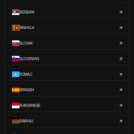
SERBIAN
SINHALA
SLOVAK
SLOVENIAN
SOMALI
SPANISH
SUNDANESE
SWAHILI