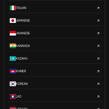
ITALIAN
JAPANESE
JAVANESE
KANNADA
KAZAKH
KHMER
KOREAN
LAO