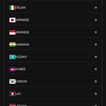
ITALIAN
JAPANESE
JAVANESE
KANNADA
KAZAKH
KHMER
KOREAN
LAO