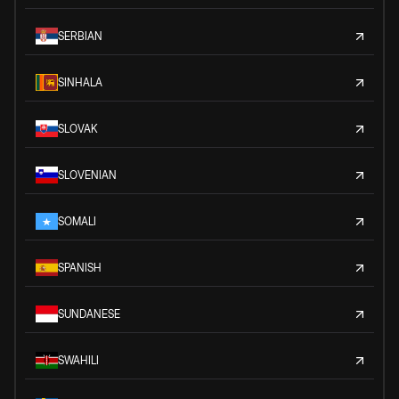
SERBIAN
SINHALA
SLOVAK
SLOVENIAN
SOMALI
SPANISH
SUNDANESE
SWAHILI