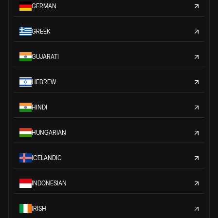
GERMAN
GREEK
GUJARATI
HEBREW
HINDI
HUNGARIAN
ICELANDIC
INDONESIAN
IRISH