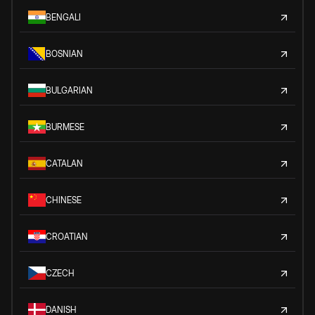
BENGALI
BOSNIAN
BULGARIAN
BURMESE
CATALAN
CHINESE
CROATIAN
CZECH
DANISH