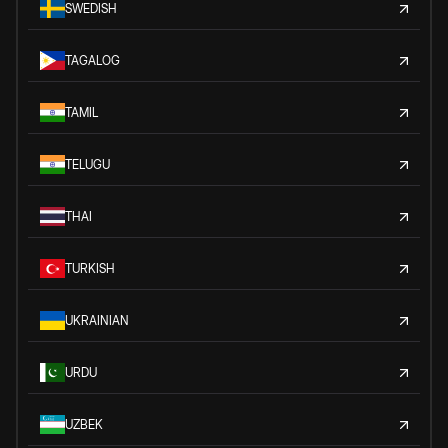
SWEDISH
TAGALOG
TAMIL
TELUGU
THAI
TURKISH
UKRAINIAN
URDU
UZBEK