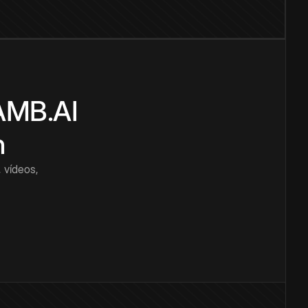
CAMB.AI
n
 vídeos,