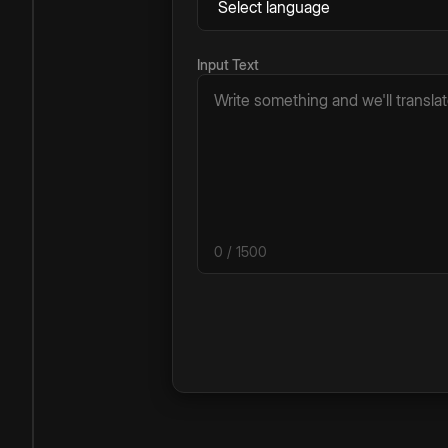
Input Text
0
/ 1500