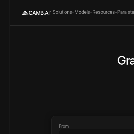
Solutions
Models
Resources
Para st
Gra
From