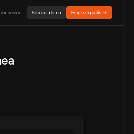
iciar sesión
Solicitar demo
Empieza gratis →
nea