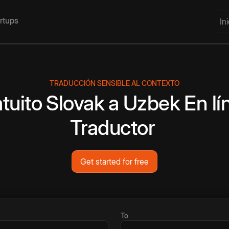
artups
In
TRADUCCIÓN SENSIBLE AL CONTEXTO
tuito
Slovak
a
Uzbek
En lí
Traductor
Get started for free
To