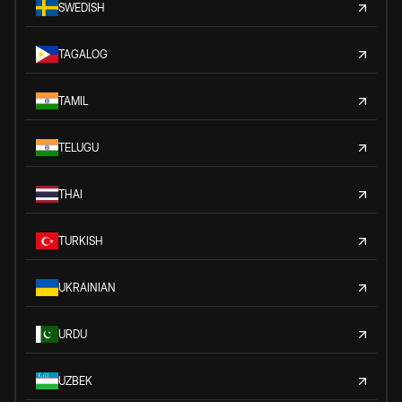
SWEDISH
TAGALOG
TAMIL
TELUGU
THAI
TURKISH
UKRAINIAN
URDU
UZBEK