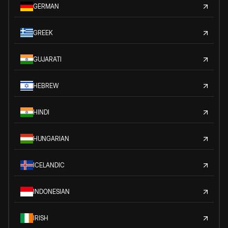
GERMAN
GREEK
GUJARATI
HEBREW
HINDI
HUNGARIAN
ICELANDIC
INDONESIAN
IRISH