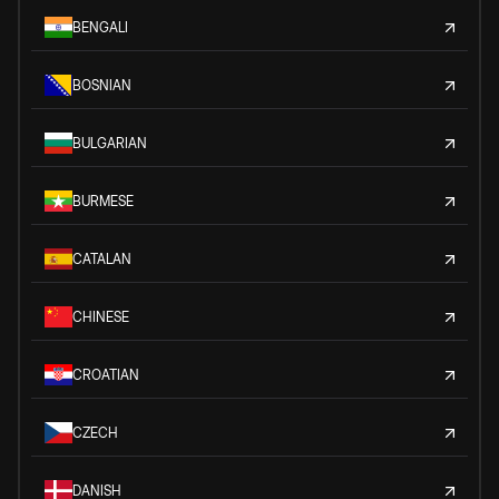
BENGALI
BOSNIAN
BULGARIAN
BURMESE
CATALAN
CHINESE
CROATIAN
CZECH
DANISH