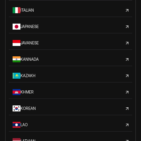
ITALIAN
JAPANESE
JAVANESE
KANNADA
KAZAKH
KHMER
KOREAN
LAO