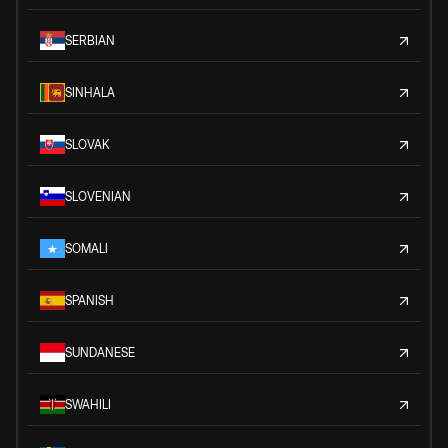
SERBIAN
SINHALA
SLOVAK
SLOVENIAN
SOMALI
SPANISH
SUNDANESE
SWAHILI