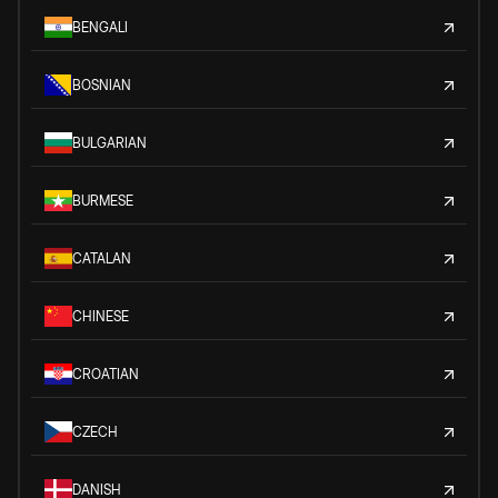
BENGALI
BOSNIAN
BULGARIAN
BURMESE
CATALAN
CHINESE
CROATIAN
CZECH
DANISH