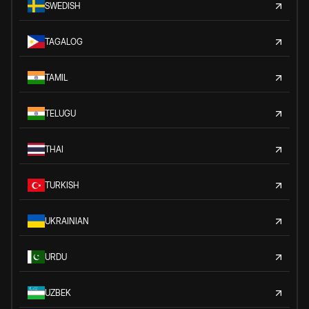
SWEDISH
TAGALOG
TAMIL
TELUGU
THAI
TURKISH
UKRAINIAN
URDU
UZBEK