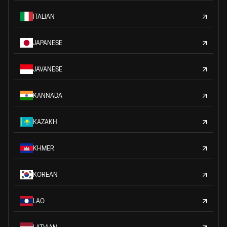
ITALIAN
JAPANESE
JAVANESE
KANNADA
KAZAKH
KHMER
KOREAN
LAO