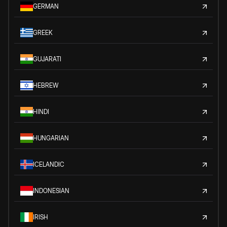
GERMAN
GREEK
GUJARATI
HEBREW
HINDI
HUNGARIAN
ICELANDIC
INDONESIAN
IRISH