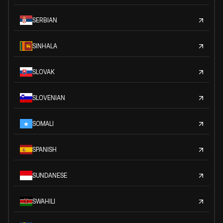
SERBIAN
SINHALA
SLOVAK
SLOVENIAN
SOMALI
SPANISH
SUNDANESE
SWAHILI