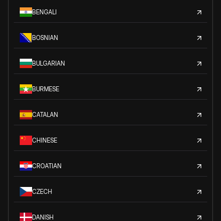
BENGALI
BOSNIAN
BULGARIAN
BURMESE
CATALAN
CHINESE
CROATIAN
CZECH
DANISH