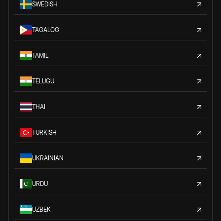
SWEDISH
TAGALOG
TAMIL
TELUGU
THAI
TURKISH
UKRAINIAN
URDU
UZBEK