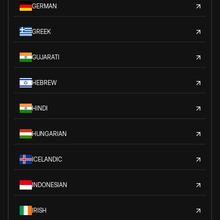
GERMAN
GREEK
GUJARATI
HEBREW
HINDI
HUNGARIAN
ICELANDIC
INDONESIAN
IRISH