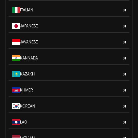
ITALIAN
JAPANESE
JAVANESE
KANNADA
KAZAKH
KHMER
KOREAN
LAO