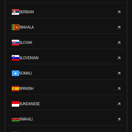
SERBIAN
SINHALA
SLOVAK
SLOVENIAN
SOMALI
SPANISH
SUNDANESE
SWAHILI