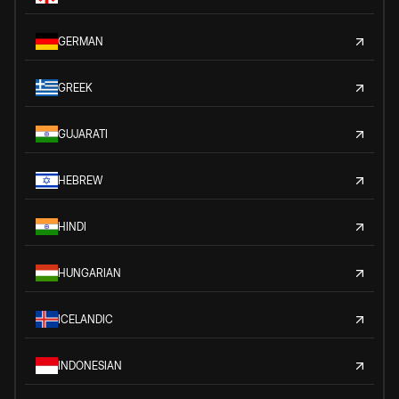
GERMAN
GREEK
GUJARATI
HEBREW
HINDI
HUNGARIAN
ICELANDIC
INDONESIAN