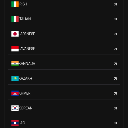
IRISH
ITALIAN
JAPANESE
JAVANESE
KANNADA
KAZAKH
KHMER
KOREAN
LAO