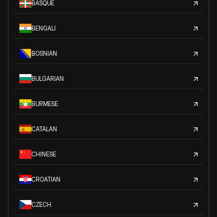
BASQUE
BENGALI
BOSNIAN
BULGARIAN
BURMESE
CATALAN
CHINESE
CROATIAN
CZECH