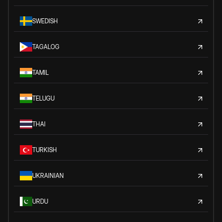
SWEDISH
TAGALOG
TAMIL
TELUGU
THAI
TURKISH
UKRAINIAN
URDU