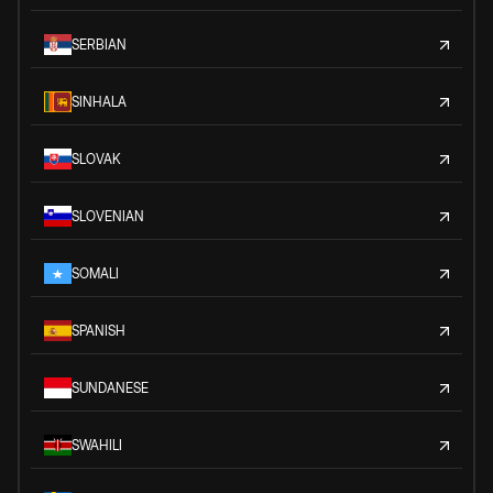
SERBIAN
SINHALA
SLOVAK
SLOVENIAN
SOMALI
SPANISH
SUNDANESE
SWAHILI