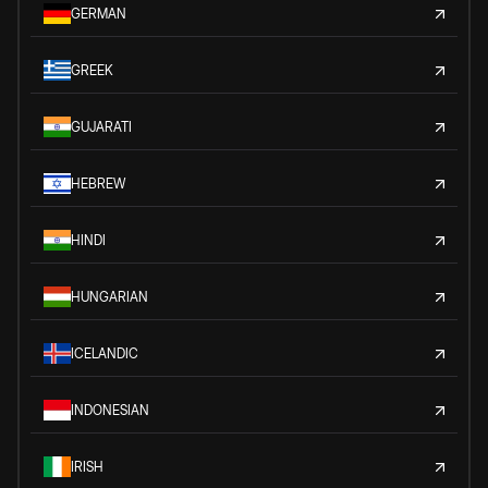
GERMAN
GREEK
GUJARATI
HEBREW
HINDI
HUNGARIAN
ICELANDIC
INDONESIAN
IRISH