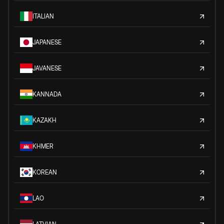
ITALIAN
JAPANESE
JAVANESE
KANNADA
KAZAKH
KHMER
KOREAN
LAO