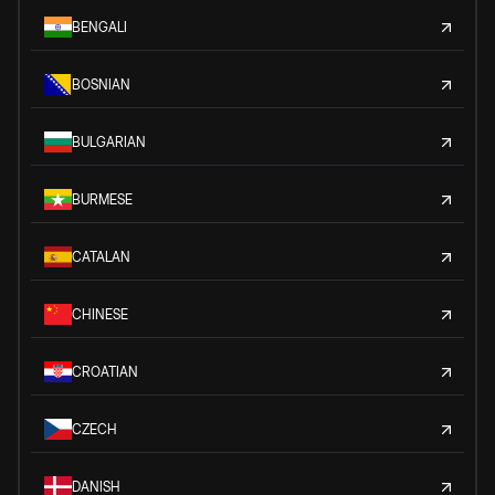
BENGALI
BOSNIAN
BULGARIAN
BURMESE
CATALAN
CHINESE
CROATIAN
CZECH
DANISH