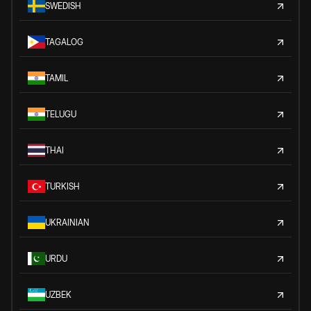
SWEDISH
TAGALOG
TAMIL
TELUGU
THAI
TURKISH
UKRAINIAN
URDU
UZBEK