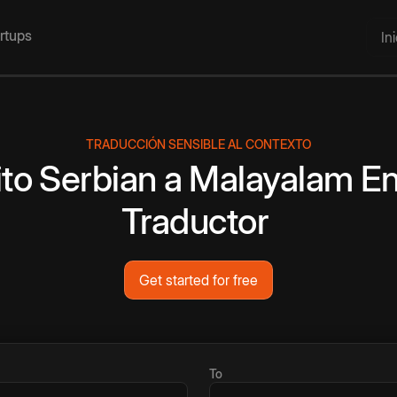
artups
In
TRADUCCIÓN SENSIBLE AL CONTEXTO
ito
Serbian
a
Malayalam
En
Traductor
Get started for free
To