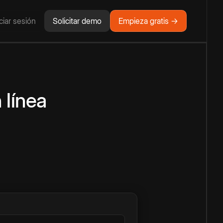
iciar sesión
Solicitar demo
Empieza gratis →
 línea