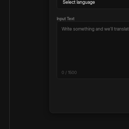
Input Text
0
/ 1500