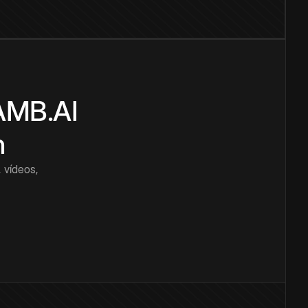
CAMB.AI
n
 vídeos,