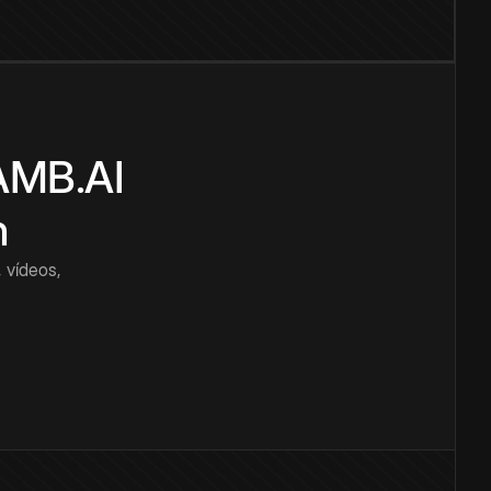
CAMB.AI
n
 vídeos,