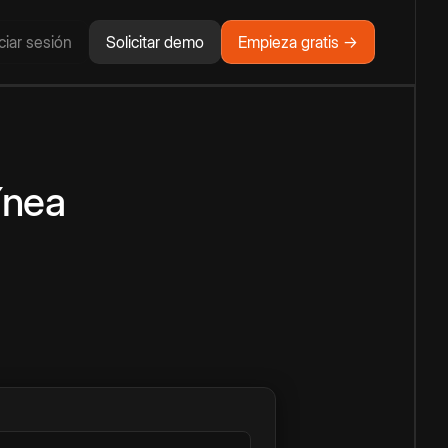
iciar sesión
Solicitar demo
Empieza gratis →
ínea