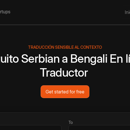
artups
In
TRADUCCIÓN SENSIBLE AL CONTEXTO
uito
Serbian
a
Bengali
En l
Traductor
Get started for free
To