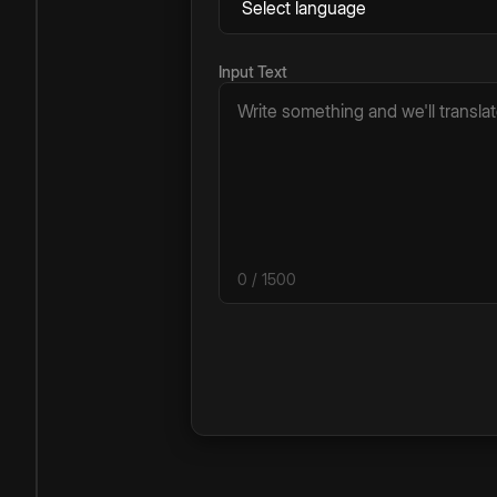
Input Text
0
/ 1500