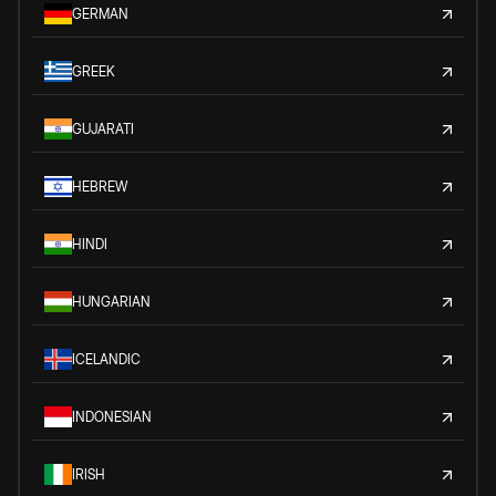
GERMAN
GREEK
GUJARATI
HEBREW
HINDI
HUNGARIAN
ICELANDIC
INDONESIAN
IRISH