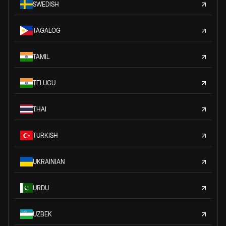
SWEDISH
TAGALOG
TAMIL
TELUGU
THAI
TURKISH
UKRAINIAN
URDU
UZBEK