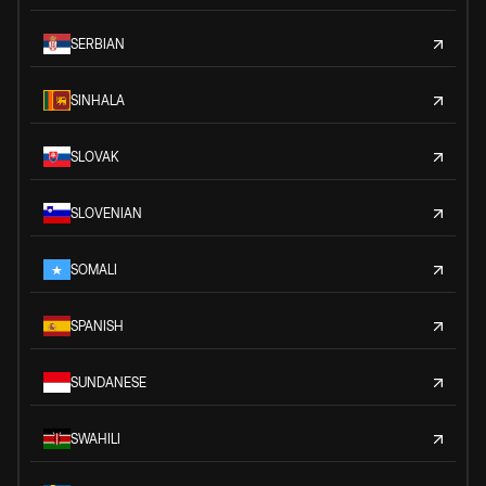
SERBIAN
SINHALA
SLOVAK
SLOVENIAN
SOMALI
SPANISH
SUNDANESE
SWAHILI