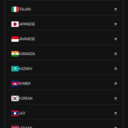
ITALIAN
JAPANESE
JAVANESE
KANNADA
KAZAKH
KHMER
KOREAN
LAO