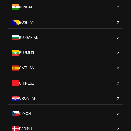
BENGALI
BOSNIAN
BULGARIAN
BURMESE
CATALAN
CHINESE
CROATIAN
CZECH
DANISH