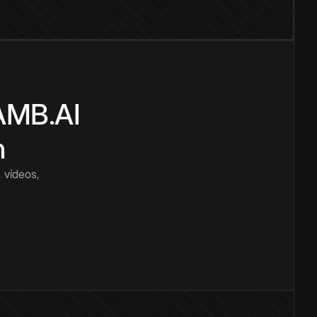
CAMB.AI
n
 vídeos,