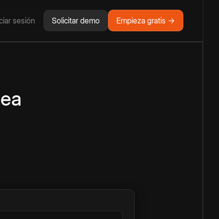
iciar sesión
Solicitar demo
Empieza gratis →
nea