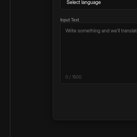
Input Text
0
/ 1500