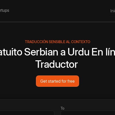
artups
In
TRADUCCIÓN SENSIBLE AL CONTEXTO
atuito
Serbian
a
Urdu
En lí
Traductor
Get started for free
To